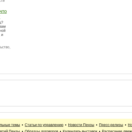
сти
что
?
ц?
 вам
тной
 и
ьство,
альные темы
•
Статьи по управлению
•
Новости Пензы
•
Пресс-релизы
•
Но
иятий Пензы
•
Образцы договоров
•
Календарь выставок
•
Расписание движ