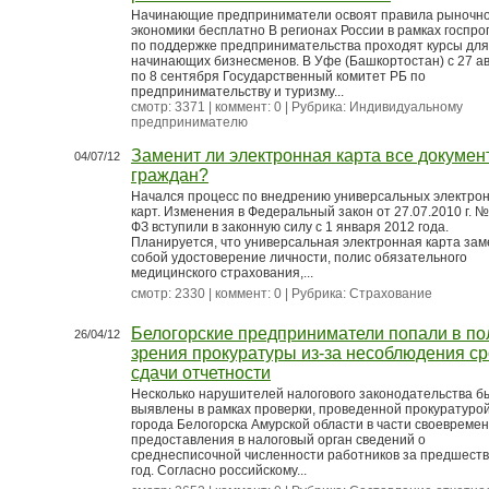
Начинающие предприниматели освоят правила рыночн
экономики бесплатно В регионах России в рамках госпр
по поддержке предпринимательства проходят курсы для
начинающих бизнесменов. В Уфе (Башкортостан) с 27 ав
по 8 сентября Государственный комитет РБ по
предпринимательству и туризму...
смотр: 3371 | коммент: 0 | Рубрика:
Индивидуальному
предпринимателю
Заменит ли электронная карта все докумен
04/07/12
граждан?
Начался процесс по внедрению универсальных электро
карт. Изменения в Федеральный закон от 27.07.2010 г. №
ФЗ вступили в законную силу с 1 января 2012 года.
Планируется, что универсальная электронная карта зам
собой удостоверение личности, полис обязательного
медицинского страхования,...
смотр: 2330 | коммент: 0 | Рубрика:
Страхование
Белогорские предприниматели попали в по
26/04/12
зрения прокуратуры из-за несоблюдения с
сдачи отчетности
Несколько нарушителей налогового законодательства б
выявлены в рамках проверки, проведенной прокуратуро
города Белогорска Амурской области в части своевреме
предоставления в налоговый орган сведений о
среднесписочной численности работников за предшест
год. Согласно российскому...