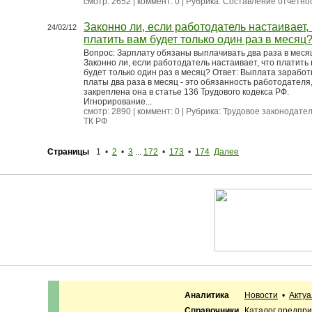
смотр: 2652 | коммент: 0 | Рубрика:
Составление отчетно
Законно ли, если работодатель настаивает, 
24/02/12
платить вам будет только один раз в месяц
Вопрос: Зарплату обязаны выплачивать два раза в меся
Законно ли, если работодатель настаивает, что платить
будет только один раз в месяц? Ответ: Выплата зарабо
платы два раза в месяц - это обязанность работодателя,
закреплена она в статье 136 Трудового кодекса РФ.
Игнорирование...
смотр: 2890 | коммент: 0 | Рубрика:
Трудовое законодател
ТК РФ
Страницы
1 •
2
•
3
...
172
•
173
•
174
Далее
Аналитика
Новости
•
Акту
Справочники
Каталог предпр