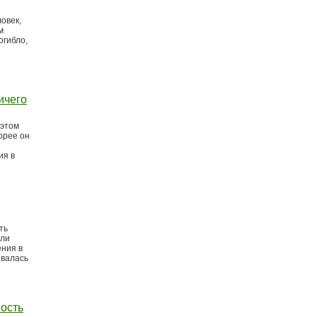
овек,
м
огибло,
ичего
 этом
корее он
ия в
ть
сли
ения в
ивалась
ность