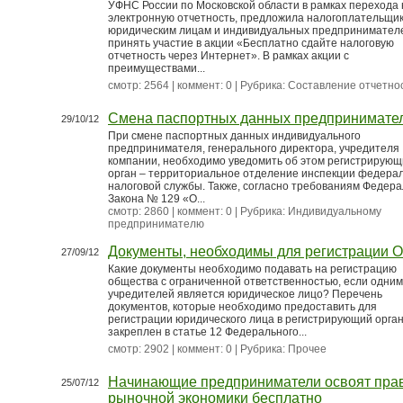
УФНС России по Московской области в рамках перехода 
электронную отчетность, предложила налогоплательщи
юридическим лицам и индивидуальных предпринимател
принять участие в акции «Бесплатно сдайте налоговую
отчетность через Интернет». В рамках акции с
преимуществами...
смотр: 2564 | коммент: 0 | Рубрика:
Составление отчетно
Смена паспортных данных предпринимате
29/10/12
При смене паспортных данных индивидуального
предпринимателя, генерального директора, учредителя
компании, необходимо уведомить об этом регистрирую
орган – территориальное отделение инспекции федера
налоговой службы. Также, согласно требованиям Федера
Закона № 129 «О...
смотр: 2860 | коммент: 0 | Рубрика:
Индивидуальному
предпринимателю
Документы, необходимы для регистрации 
27/09/12
Какие документы необходимо подавать на регистрацию
общества с ограниченной ответственностью, если одним
учредителей является юридическое лицо? Перечень
документов, которые необходимо предоставить для
регистрации юридического лица в регистрирующий орган
закреплен в статье 12 Федерального...
смотр: 2902 | коммент: 0 | Рубрика:
Прочее
Начинающие предприниматели освоят пра
25/07/12
рыночной экономики бесплатно