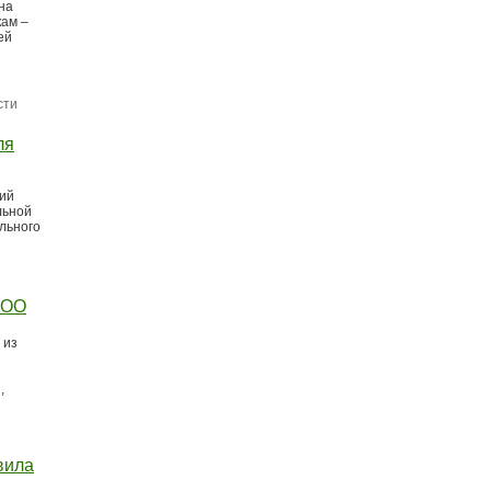
на
кам –
ей
сти
ля
щий
льной
льного
ООО
 из
,
вила