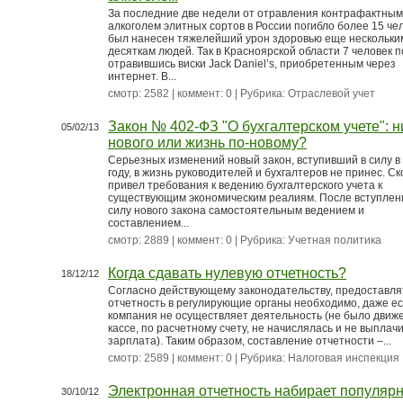
За последние две недели от отравления контрафактным
алкоголем элитных сортов в России погибло более 15 чел
был нанесен тяжелейший урон здоровью еще нескольки
десяткам людей. Так в Красноярской области 7 человек п
отравившись виски Jack Daniel’s, приобретенным через
интернет. В...
смотр: 2582 | коммент: 0 | Рубрика:
Отраслевой учет
Закон № 402-ФЗ "О бухгалтерском учете": н
05/02/13
нового или жизнь по-новому?
Серьезных изменений новый закон, вступивший в силу в
году, в жизнь руководителей и бухгалтеров не принес. С
привел требования к ведению бухгалтерского учета к
существующим экономическим реалиям. После вступлен
силу нового закона самостоятельным ведением и
составлением...
смотр: 2889 | коммент: 0 | Рубрика:
Учетная политика
Когда сдавать нулевую отчетность?
18/12/12
Согласно действующему законодательству, предоставля
отчетность в регулирующие органы необходимо, даже е
компания не осуществляет деятельность (не было движ
кассе, по расчетному счету, не начислялась и не выплач
зарплата). Таким образом, составление отчетности –...
смотр: 2589 | коммент: 0 | Рубрика:
Налоговая инспекция
Электронная отчетность набирает популяр
30/10/12