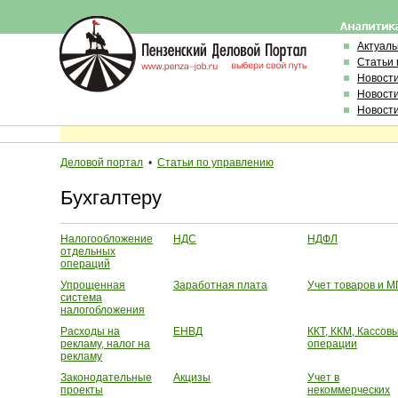
Актуал
Статьи 
Новост
Новост
Новост
Деловой портал
•
Статьи по управлению
Бухгалтеру
Налогообложение
НДС
НДФЛ
отдельных
операций
Упрощенная
Заработная плата
Учет товаров и 
система
налогобложения
Расходы на
ЕНВД
ККТ, ККМ, Кассов
рекламу, налог на
операции
рекламу
Законодательные
Акцизы
Учет в
проекты
некоммерческих