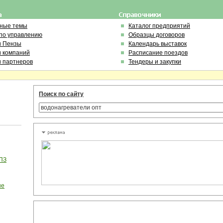
ьные темы
Каталог предприятий
по управлению
Образцы договоров
и Пензы
Календарь выставок
и компаний
Расписание поездов
и партнеров
Тендеры и закупки
Поиск по сайту
МПЗ
ые