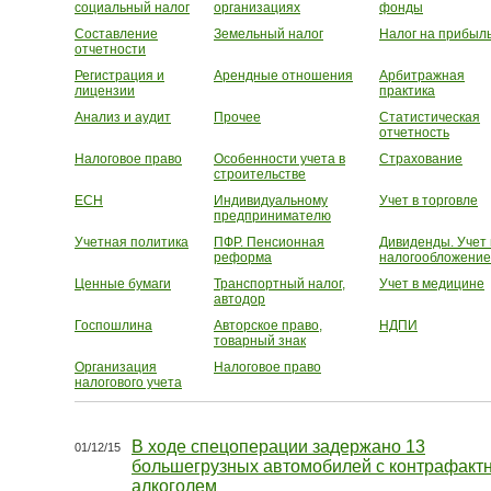
социальный налог
организациях
фонды
Составление
Земельный налог
Налог на прибыл
отчетности
Регистрация и
Арендные отношения
Арбитражная
лицензии
практика
Анализ и аудит
Прочее
Статистическая
отчетность
Налоговое право
Особенности учета в
Страхование
строительстве
ЕСН
Индивидуальному
Учет в торговле
предпринимателю
Учетная политика
ПФР. Пенсионная
Дивиденды. Учет 
реформа
налогообложение
Ценные бумаги
Транспортный налог,
Учет в медицине
автодор
Госпошлина
Авторское право,
НДПИ
товарный знак
Организация
Налоговое право
налогового учета
В ходе спецоперации задержано 13
01/12/15
большегрузных автомобилей с контрафакт
алкоголем