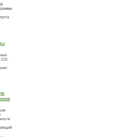
ой
ограммы
густа
ты
нных
 210-
енит
ле
роков
ыли
й
нности
вующий