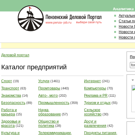
Актуальн
Статьи п
Новости
Новости 
Новости 
Деловой портал
По
Каталог предприятий
Спорт
Услуги
Интернет
(19)
(1461)
(241)
Транспорт
Промтовары
Компьютеры
(63)
(440)
(70)
Знакомства
Авто-, мото
Реклама и PR
(14)
(202)
(111)
Безопасность
Промышленность
Туризм и отдых
(89)
(359)
(55)
Работа и
Наука,
Сельское
карьера
образование
хозяйство
(15)
(57)
(30)
Здоровье и
Общество и
Досуг и
красота
политика
развлечения
(121)
(28)
(42)
Культура и
Телекоммуникации,
Продукты питания,