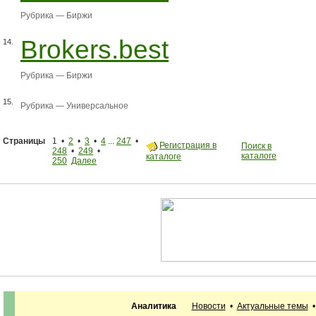
Рубрика —
Биржи
Brokers.best
14.
Рубрика —
Биржи
15.
Рубрика —
Универсальное
Страницы
1 •
2
•
3
•
4
...
247
•
Регистрация в
Поиск в
248
•
249
•
каталоге
каталоге
250
Далее
Аналитика
Новости
•
Актуальные темы