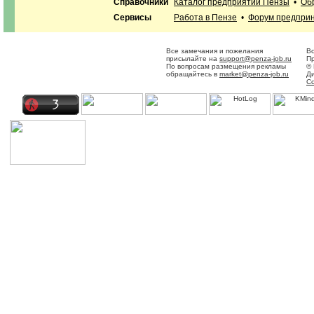
Справочники
Каталог предприятий Пензы
•
Об
Сервисы
Работа в Пензе
•
Форум предпри
Все замечания и пожелания
Вс
присылайте на
support@penza-job.ru
Пр
По вопросам размещения рекламы
© 
обращайтесь в
market@penza-job.ru
Д
С