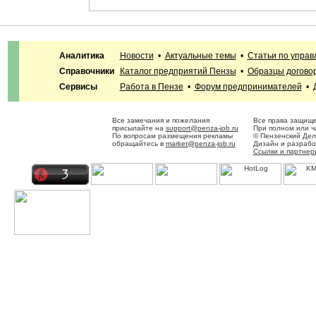
Аналитика
Новости
•
Актуальные темы
•
Статьи по упра
Справочники
Каталог предприятий Пензы
•
Образцы догово
Сервисы
Работа в Пензе
•
Форум предпринимателей
•
Все замечания и пожелания
Все права защище
присылайте на
support@penza-job.ru
При полном или ч
По вопросам размещения рекламы
© Пензенский Дел
обращайтесь в
market@penza-job.ru
Дизайн и разраб
Ссылки и партнер