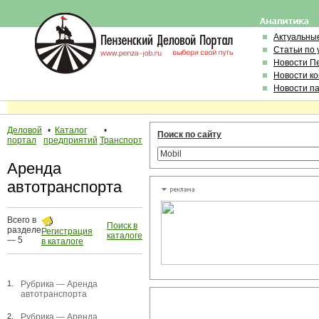
Актуальны
Статьи по
Новости П
Новости к
Новости п
Деловой
•
Каталог
•
Поиск по сайту
портал
предприятий
Транспорт
Аренда
автотранспорта
Всего в
Поиск в
разделе
Регистрация
каталоге
— 5
в каталоге
1.
Рубрика —
Аренда
автотранспорта
2.
Рубрика —
Аренда