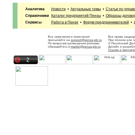
Аналитика
Новости
•
Актуальные темы
•
Статьи по упра
Справочники
Каталог предприятий Пензы
•
Образцы догово
Сервисы
Работа в Пензе
•
Форум предпринимателей
•
Все замечания и пожелания
Все права защище
присылайте на
support@penza-job.ru
При полном или ч
По вопросам размещения рекламы
© Пензенский Дел
обращайтесь в
market@penza-job.ru
Дизайн и разраб
Ссылки и партнер