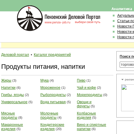
Актуальн
Статьи п
Новости 
Новости 
Новости 
Деловой портал
•
Каталог предприятий
Поиск п
Продукты питания, напитки
Жиры
Мука
Пиво
(3)
(4)
(1)
Напитки
Мороженое
Чай и кофе
(6)
(1)
(2)
Грибы, ягоды
Рыбопродукты
Морепродукты
(2)
(2)
(0)
Универсальное
Вода питьевая
Овощи и
(5)
(5)
фрукты
(5)
Мясные
Молочные
Колбасные
продукты
продукты
изделия
(8)
(4)
(5)
Макаронные
Кондитерские
Вино и спиртные
изделия
изделия
напитки
(5)
(20)
(6)