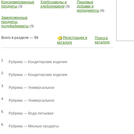
Консервированные
Хлебозаводы и
Пищевые
продукты
хлебопекарни
добавки и
(3)
(3)
ингредиенты
(6)
Замороженные
продукты,
полуфабрикаты
(3)
Всего в разделе — 99
Регистрация в
Поиск в
каталоге
каталоге
1.
Рубрика —
Кондитерские изделия
2.
Рубрика —
Кондитерские изделия
3.
Рубрика —
Универсальное
4.
Рубрика —
Универсальное
5.
Рубрика —
Вода питьевая
6.
Рубрика —
Мясные продукты