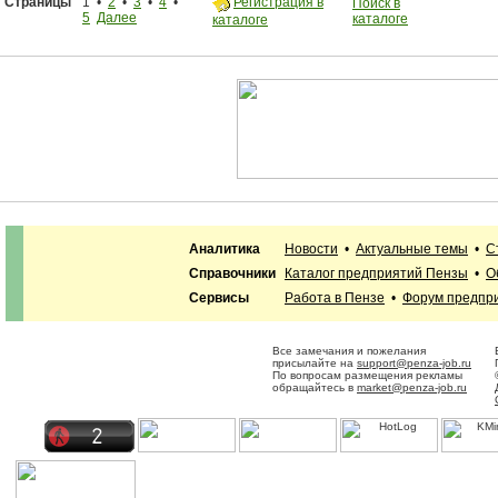
Страницы
1 •
2
•
3
•
4
•
Регистрация в
Поиск в
5
Далее
каталоге
каталоге
Аналитика
Новости
•
Актуальные темы
•
С
Справочники
Каталог предприятий Пензы
•
О
Сервисы
Работа в Пензе
•
Форум предпр
Все замечания и пожелания
присылайте на
support@penza-job.ru
По вопросам размещения рекламы
обращайтесь в
market@penza-job.ru