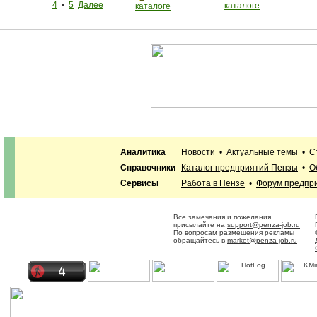
4
•
5
Далее
каталоге
каталоге
Аналитика
Новости
•
Актуальные темы
•
С
Справочники
Каталог предприятий Пензы
•
О
Сервисы
Работа в Пензе
•
Форум предпр
Все замечания и пожелания
присылайте на
support@penza-job.ru
По вопросам размещения рекламы
обращайтесь в
market@penza-job.ru