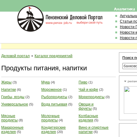
Актуальн
Статьи п
Новости 
Новости 
Новости 
Деловой портал
•
Каталог предприятий
Поиск п
Продукты питания, напитки
Жиры
Мука
Пиво
(3)
(4)
(1)
Напитки
Мороженое
Чай и кофе
(6)
(1)
(2)
Грибы, ягоды
Рыбопродукты
Морепродукты
(2)
(2)
(0)
Универсальное
Вода питьевая
Овощи и
(5)
(5)
фрукты
(5)
Мясные
Молочные
Колбасные
продукты
продукты
изделия
(8)
(4)
(5)
Макаронные
Кондитерские
Вино и спиртные
изделия
изделия
напитки
(5)
(20)
(6)