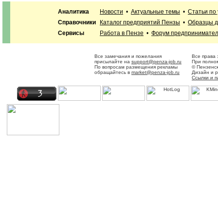
Аналитика
Новости
•
Актуальные темы
•
Статьи по
Справочники
Каталог предприятий Пензы
•
Образцы д
Сервисы
Работа в Пензе
•
Форум предпринимате
Все замечания и пожелания
Все права
присылайте на
support@penza-job.ru
При полном
По вопросам размещения рекламы
© Пензенс
обращайтесь в
market@penza-job.ru
Дизайн и 
Ссылки и 