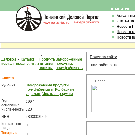
Актуальны
Статьи по
Новости 
Новости к
Новости п
•
•
Поиск по сайту
Деловой
•
Каталог
Продукты
Замороженные
портал
предприятий
питания,
продукты,
напитки
полуфабрикаты
Анкета
Рубрика:
Замороженные продукты,
полуфабрикаты
,
Колбасные
изделия
,
Мясные продукты
Год
1997
основания:
Численность:
120
ИНН:
5803008969
Контактное
лицо:
Товары и