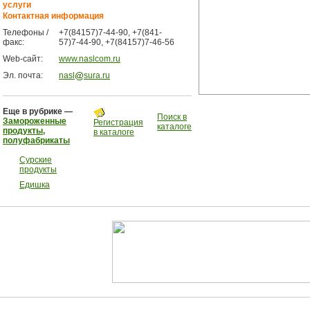
услуги
Контактная информация
Телефоны /
+7(84157)7-44-90, +7(841-
факс:
57)7-44-90, +7(84157)7-46-56
Web-сайт:
www.naslcom.ru
Эл. почта:
nasl
sura.ru
Еще в рубрике —
Поиск в
Замороженные
Регистрация
каталоге
продукты,
в каталоге
полуфабрикаты
Сурские
продукты
Едишка