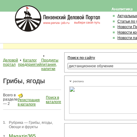
Актуальны
Статьи по
Новости П
Новости к
Новости п
•
Поиск по сайту
Деловой
•
Каталог
Продукты
портал
предприятий
питания,
напитки
Грибы, ягоды
Всего в
Поиск в
разделе
Регистрация
каталоге
— 2
в каталоге
1.
Рубрика —
Грибы, ягоды
,
Овощи и фрукты
Magazin365
2.