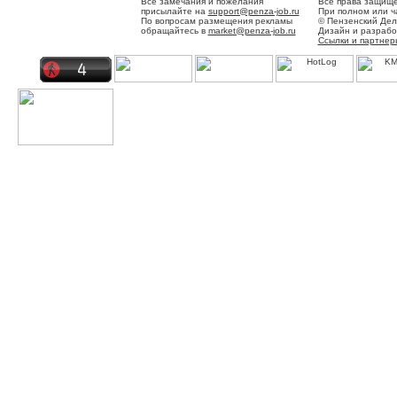
Все замечания и пожелания
Все права защище
присылайте на
support@penza-job.ru
При полном или ч
По вопросам размещения рекламы
© Пензенский Дел
обращайтесь в
market@penza-job.ru
Дизайн и разраб
Ссылки и партнер