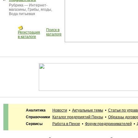
Рубрика —
Интернет-
магазины
,
Грибы, ягоды
,
Вода питьевая
Поиск в
Регистрация
каталоге
в каталоге
Аналитика
Новости
•
Актуальные темы
•
Статьи по упра
Справочники
Каталог предприятий Пензы
•
Образцы догово
Сервисы
Работа в Пензе
•
Форум предпринимателей
•