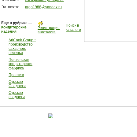
Эл. почта:
argo1988
yandex.ru
Еще в рубрике —
Поиск в
Кондитерские
Регистрация
каталоге
изделия
в каталоге
ArtCook Group ::
производство
сахарного
печенья
Пензенская
кондитерская
фабрика
Престиж
Сурские
Сладости
Сурские
сладости