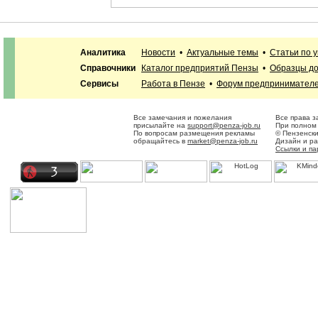
Аналитика
Новости
•
Актуальные темы
•
Статьи по 
Справочники
Каталог предприятий Пензы
•
Образцы до
Сервисы
Работа в Пензе
•
Форум предпринимател
Все замечания и пожелания
Все права 
присылайте на
support@penza-job.ru
При полном 
По вопросам размещения рекламы
© Пензенск
обращайтесь в
market@penza-job.ru
Дизайн и р
Ссылки и п