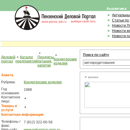
Актуальны
Статьи по
Новости П
Новости к
Новости п
•
Поиск по сайту
•
Деловой
•
Каталог
Продукты
Кондитерские
портал
предприятий
питания,
изделия
напитки
Анкета
Рубрика:
Кондитерские изделия
Год
1988
основания:
Контактное
лицо:
Товары и
услуги
Контактная информация
Телефоны /
7 (812) 322-00-58
факс:
Web-сайт:
www.pekarniya-argo.ru