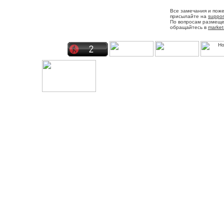
Все замечания и пож
присылайте на
suppor
По вопросам размещ
обращайтесь в
market