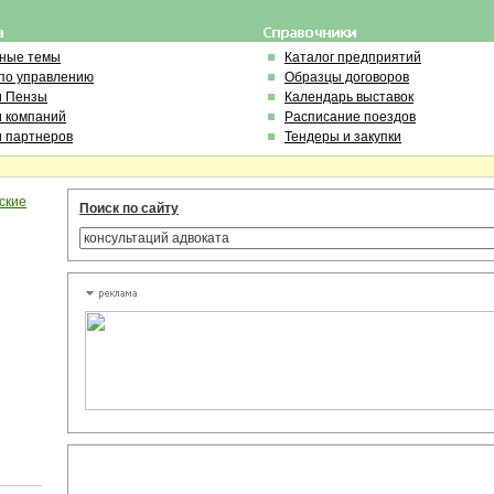
ьные темы
Каталог предприятий
по управлению
Образцы договоров
и Пензы
Календарь выставок
и компаний
Расписание поездов
и партнеров
Тендеры и закупки
ские
Поиск по сайту