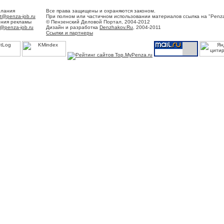
елания
Все права защищены и охраняются законом.
t@penza-job.ru
При полном или частичном использовании материалов ссылка на "Penza
ения рекламы
© Пензенский Деловой Портал, 2004-2012
@penza-job.ru
Дизайн и разработка
Denzhakov.Ru
, 2004-2011
Ссылки и партнеры