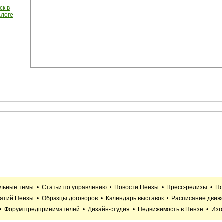
ск в
алоге
альные темы
•
Статьи по управлению
•
Новости Пензы
•
Пресс-релизы
•
Но
иятий Пензы
•
Образцы договоров
•
Календарь выставок
•
Расписание движ
•
Форум предпринимателей
•
Дизайн-студия
•
Недвижимость в Пензе
•
Изг