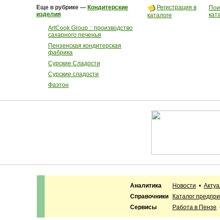
Еще в рубрике —
Кондитерские
Регистрация в
Пои
изделия
кат
каталоге
ArtCook Group :: производство
сахарного печенья
Пензенская кондитерская
фабрика
Сурские Сладости
Сурские сладости
Фаэтон
Аналитика
Новости
•
Акту
Справочники
Каталог предпр
Сервисы
Работа в Пензе