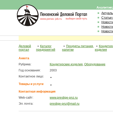
Актуал
Статьи 
Новост
Новост
Новост
Деловой
•
Каталог
•
Продукты питания,
•
Кондитер
портал
предприятий
напитки
изделия
Анкета
Рубрика:
Кондитерские изделия
,
Оборудование
Год основания:
2003
Контактное лицо:
Товары и услуги
Контактная информация
Web-сайт:
www.prestige-pnz.ru
Эл. почта:
prestige-pnz
mail.ru