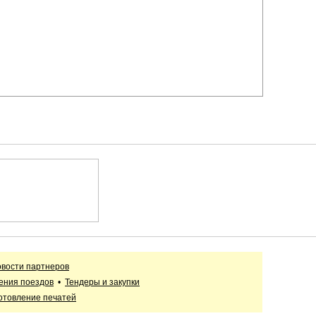
вости партнеров
ения поездов
•
Тендеры и закупки
отовление печатей