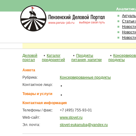
Актуал
Статьи 
Новост
Новост
Новост
Деловой
•
Каталог
•
Продукты
•
Консервиро
портал
предприятий
питания, напитки
продукты
Анкета
Рубрика:
Консервированные продукты
Контактное лицо:
Товары и услуги
Контактная информация
Телефоны / факс:
+7 (495) 755-93-01
Web-сайт:
www.stovet.ru
Эл. почта:
stovet-eukanuba
yandex.ru