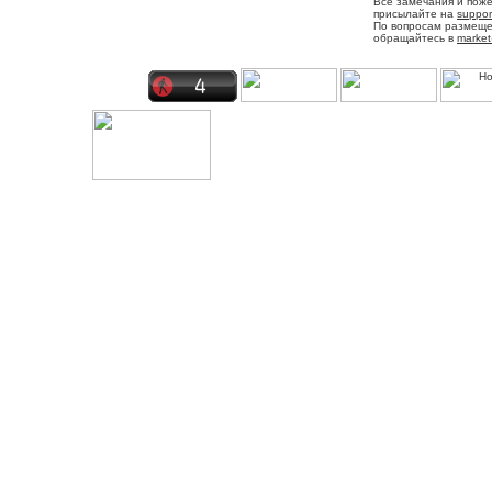
Все замечания и пож
присылайте на
suppor
По вопросам размещ
обращайтесь в
market