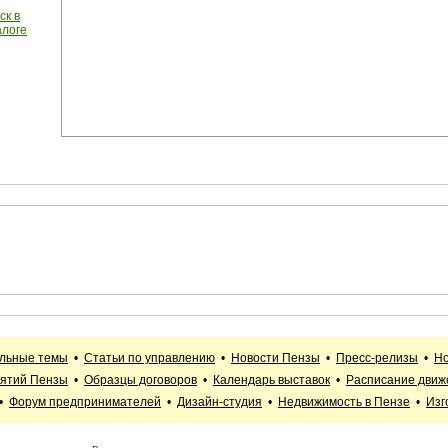
ск в
алоге
альные темы
•
Статьи по управлению
•
Новости Пензы
•
Пресс-релизы
•
Но
иятий Пензы
•
Образцы договоров
•
Календарь выставок
•
Расписание движ
•
Форум предпринимателей
•
Дизайн-студия
•
Недвижимость в Пензе
•
Изг