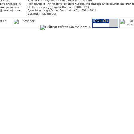
елания
Все права защищены и охраняются законом.
t@penza-job.ru
При полном или частичном использовании материалов ссылка на "Penza
ения рекламы
© Пензенский Деловой Портал, 2004-2012
@penza-job.ru
Дизайн и разработка
Denzhakov.Ru
, 2004-2011
Ссылки и партнеры