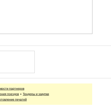
вости партнеров
ения поездов
•
Тендеры и закупки
отовление печатей