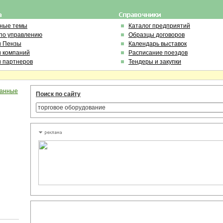
ьные темы
Каталог предприятий
по управлению
Образцы договоров
и Пензы
Календарь выставок
и компаний
Расписание поездов
и партнеров
Тендеры и закупки
ванные
Поиск по сайту