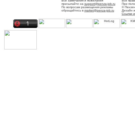
Все замечания и пожелания
Все прав
присылайте на
support@penza-job.ru
При полн
По вопросам размещения рекламы
© Пензен
обращайтесь в
market@penza-job.ru
Дизайн 
Ссылки и