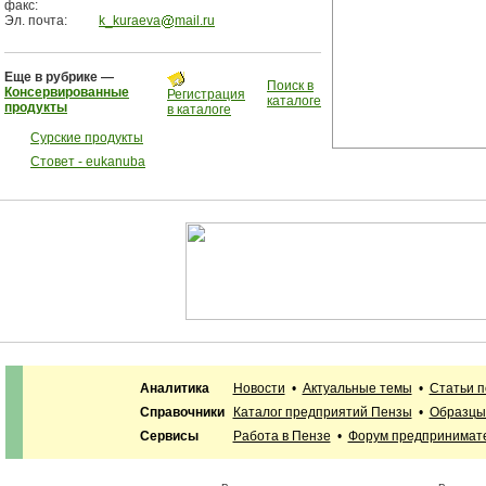
факс:
Эл. почта:
k_kuraeva
mail.ru
Еще в рубрике —
Поиск в
Консервированные
Регистрация
каталоге
продукты
в каталоге
Сурские продукты
Стовет - eukanuba
Аналитика
Новости
•
Актуальные темы
•
Статьи п
Справочники
Каталог предприятий Пензы
•
Образцы
Сервисы
Работа в Пензе
•
Форум предпринимат