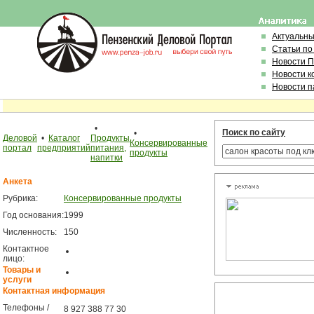
Актуальн
Статьи по
Новости 
Новости к
Новости п
•
Поиск по сайту
•
Деловой
•
Каталог
Продукты
Консервированные
портал
предприятий
питания,
продукты
напитки
Анкета
Рубрика:
Консервированные продукты
Год основания:
1999
Численность:
150
Контактное
лицо:
Товары и
услуги
Контактная информация
Телефоны /
8 927 388 77 30