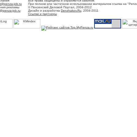
елания
Все права защищены и охраняются законом.
t@penza-job.ru
При полном или частичном использовании материалов ссылка на "Penza
ения рекламы
© Пензенский Деловой Портал, 2004-2012
@penza-job.ru
Дизайн и разработка
Denzhakov.Ru
, 2004-2011
Ссылки и партнеры