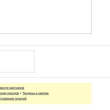
вости партнеров
ения поездов
•
Тендеры и закупки
отовление печатей