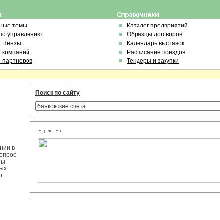
ьные темы
Каталог предприятий
по управлению
Образцы договоров
и Пензы
Календарь выставок
и компаний
Расписание поездов
и партнеров
Тендеры и закупки
Поиск по сайту
нии в
вопрос
ры
рых
о