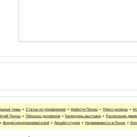
альные темы
•
Статьи по управлению
•
Новости Пензы
•
Пресс-релизы
•
Но
иятий Пензы
•
Образцы договоров
•
Календарь выставок
•
Расписание движ
•
Форум предпринимателей
•
Дизайн-студия
•
Недвижимость в Пензе
•
Изг