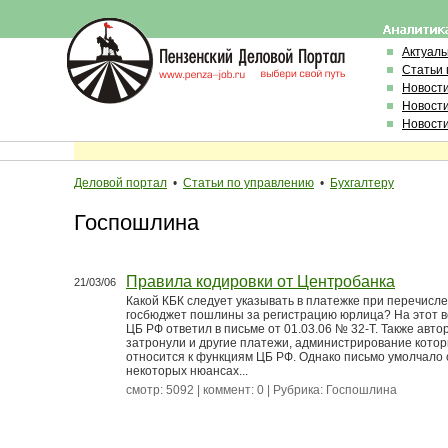
Актуал
Статьи 
Новост
Новост
Новост
Деловой портал
•
Статьи по управлению
•
Бухгалтеру
Госпошлина
Правила кодировки от Центробанка
21/03/06
Какой КБК следует указывать в платежке при перечисле
госбюджет пошлины за регистрацию юрлица? На этот 
ЦБ РФ ответил в письме от 01.03.06 № 32-Т. Также авто
затронули и другие платежи, администрирование кото
относится к функциям ЦБ РФ. Однако письмо умолчало 
некоторых нюансах...
смотр: 5092 | коммент: 0 | Рубрика:
Госпошлина