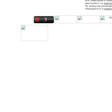
Все замечания и пож
присылайте на
suppor
По вопросам размещ
обращайтесь в
market