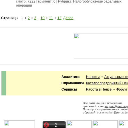
смотр: 7222 | коммент: 0 | Рубрика:
Налогообложение отдельных
операций
Страницы
1 •
2
•
3
...
10
•
11
•
12
Далее
Аналитика
Новости
•
Актуальные т
Справочники
Каталог предприятий Пе
Сервисы
Работа в Пензе
•
Форум
Все замечания и пожелания
присылайте на
support@penza-j
По вопросам размещения рекл
обращайтесь в
market@penza-jo