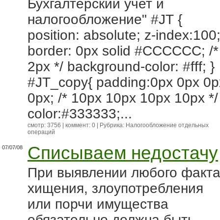
Бухгалтерский учет и
налогообложение" #JT {
position: absolute; z-index:100
border: 0px solid #CCCCCC; /*
2px */ background-color: #fff; }
#JT_copy{ padding:0px 0px 0p
0px; /* 10px 10px 10px 10px */
color:#333333;...
смотр: 3756 | коммент: 0 | Рубрика:
Налогообложение отдельных
операций
Списываем недостачу
07/07/08
При выявлении любого факт
хищения, злоупотребления
или порчи имущества
обязательно должна быть