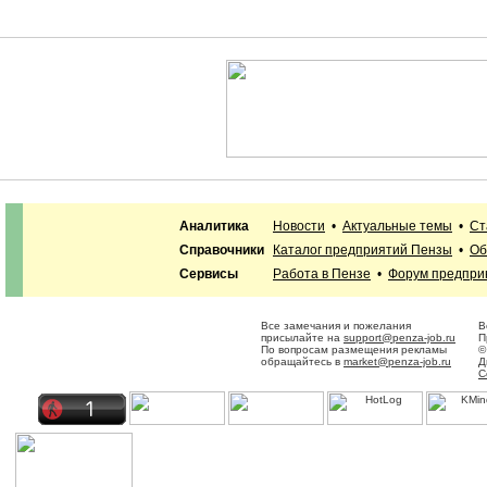
Аналитика
Новости
•
Актуальные темы
•
Ст
Справочники
Каталог предприятий Пензы
•
Об
Сервисы
Работа в Пензе
•
Форум предпри
Все замечания и пожелания
В
присылайте на
support@penza-job.ru
П
По вопросам размещения рекламы
©
обращайтесь в
market@penza-job.ru
Д
С