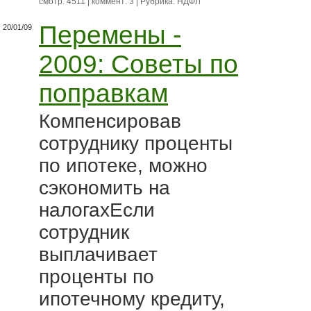
смотр: 4511 | коммент: 3 | Рубрика:
НДФЛ
Перемены -
20/01/09
2009: Советы по
поправкам
Компенсировав
сотруднику проценты
по ипотеке, можно
сэкономить на
налогахЕсли
сотрудник
выплачивает
проценты по
ипотечному кредиту,