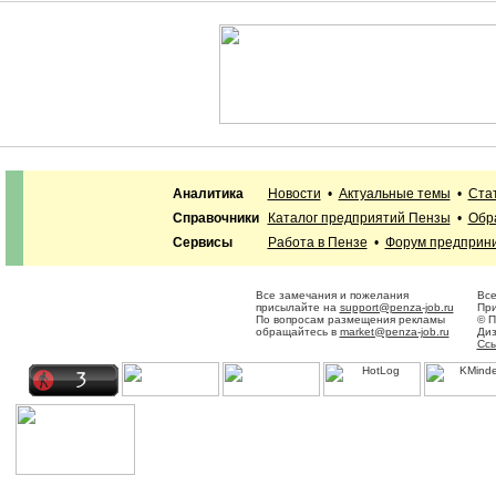
Аналитика
Новости
•
Актуальные темы
•
Ста
Справочники
Каталог предприятий Пензы
•
Обр
Сервисы
Работа в Пензе
•
Форум предприн
Все замечания и пожелания
Все
присылайте на
support@penza-job.ru
При
По вопросам размещения рекламы
© П
обращайтесь в
market@penza-job.ru
Диз
Ссы