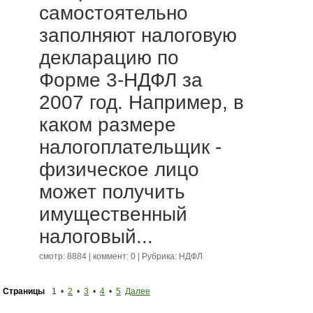
самостоятельно
заполняют налоговую
декларацию по
Форме 3-НДФЛ за
2007 год. Например, в
каком размере
налогоплательщик -
физическое лицо
может получить
имущественный
налоговый...
смотр: 8884 | коммент: 0 | Рубрика:
НДФЛ
Страницы
1 •
2
•
3
•
4
•
5
Далее