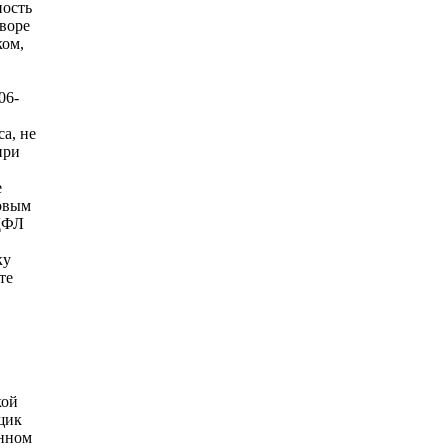
ность
оворе
ком,
06-
а, не
при
е
говым
НДФЛ
ку
те
кой
щик
енном