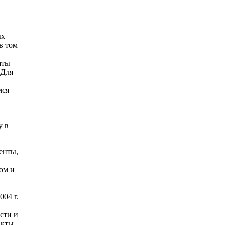
ых
в том
аты
 Для
мся
у в
енты,
ом и
004 г.
сти и
акты