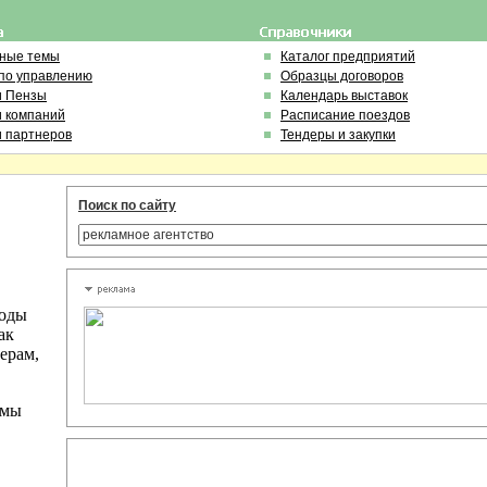
ьные темы
Каталог предприятий
по управлению
Образцы договоров
и Пензы
Календарь выставок
и компаний
Расписание поездов
и партнеров
Тендеры и закупки
Поиск по сайту
ходы
ак
ерам,
 мы