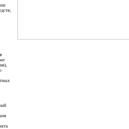
мии
едств;
в
рат
ам),
о
стных
вый
ком
нкта