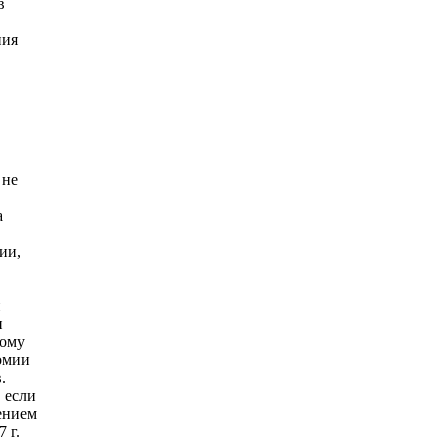
в
ния
 не
а
ии,
й
и
тому
номии
.
 если
ением
 г.