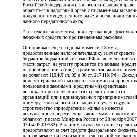
Российской Федерации»). Налогоплательщик вправе
обратиться в налоговый орган с письменным заявлен
получении имущественного вычета после подписани
данного передаточного акта;
* платежные документы, подтверждающие факт упла
денежных средств по произведенным расходам.
Остановимся еще на одном моменте. Суммы,
предоставленные налогоплательщику за счет средств
бюджетов бюджетной системы РФ на возмещение зат
(части затрат) на уплату процентов по займам (кредит
на приобретение и (или) строительство жилого поме
не облагают НДФЛ (п. 35 и 36 ст. 217 НК РФ). Доход 
виде материальной выгоды от экономии на процентах
пользование заемными (кредитными) средствами
возникает при получении этих средств только от
организаций или индивидуальных предпринимателей
примеру, если налогоплательщик получает ссуду на
строительство (приобретение) жилья в качестве
вынужденного переселенца, такие суммы налогом не
облагают (письмо Минфина России от 28 ноября 2007
03-04-05-01/382). В данном случае указанные средства
предоставляют за счет средств федерального бюджета,
направляемых на реализацию федеральной миграцио