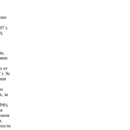
ние
и
7 г.
).
ы,
омии
и от
 г. №
ния
ую
, за
РФ).
ия
ением
и,
ности