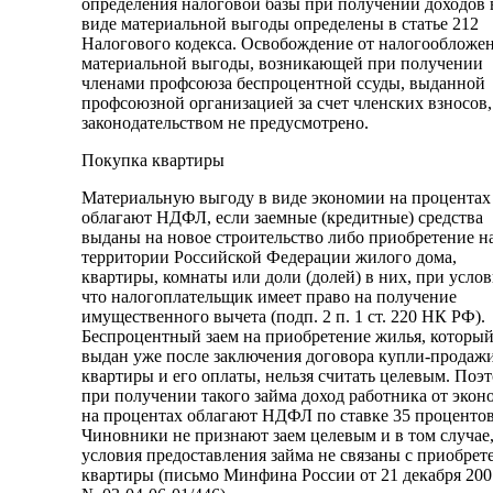
определения налоговой базы при получении доходов 
виде материальной выгоды определены в статье 212
Налогового кодекса. Освобождение от налогообложе
материальной выгоды, возникающей при получении
членами профсоюза беспроцентной ссуды, выданной
профсоюзной организацией за счет членских взносов,
законодательством не предусмотрено.
Покупка квартиры
Материальную выгоду в виде экономии на процентах
облагают НДФЛ, если заемные (кредитные) средства
выданы на новое строительство либо приобретение н
территории Российской Федерации жилого дома,
квартиры, комнаты или доли (долей) в них, при услов
что налогоплательщик имеет право на получение
имущественного вычета (подп. 2 п. 1 ст. 220 НК РФ).
Беспроцентный заем на приобретение жилья, которы
выдан уже после заключения договора купли-продаж
квартиры и его оплаты, нельзя считать целевым. Поэ
при получении такого займа доход работника от эко
на процентах облагают НДФЛ по ставке 35 процентов
Чиновники не признают заем целевым и в том случае,
условия предоставления займа не связаны с приобрет
квартиры (письмо Минфина России от 21 декабря 2007