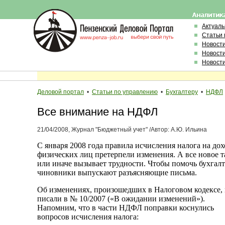
Актуал
Статьи 
Новост
Новост
Новост
Деловой портал
•
Статьи по управлению
•
Бухгалтеру
•
НДФЛ
Все внимание на НДФЛ
21/04/2008, Журнал "Бюджетный учет" /Автор: А.Ю. Ильина
С января 2008 года правила исчисления налога на до
физических лиц претерпели изменения. А все новое т
или иначе вызывает трудности. Чтобы помочь бухгалт
чиновники выпускают разъясняющие письма.
Об изменениях, произошедших в Налоговом кодексе,
писали в № 10/2007 («В ожидании изменений»).
Напомним, что в части НДФЛ поправки коснулись
вопросов исчисления налога: