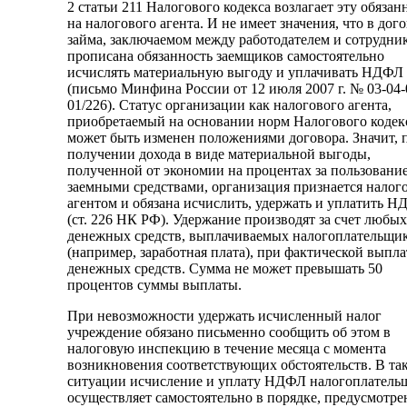
2 статьи 211 Налогового кодекса возлагает эту обязан
на налогового агента. И не имеет значения, что в дог
займа, заключаемом между работодателем и сотрудни
прописана обязанность заемщиков самостоятельно
исчислять материальную выгоду и уплачивать НДФЛ
(письмо Минфина России от 12 июля 2007 г. № 03-04-
01/226). Статус организации как налогового агента,
приобретаемый на основании норм Налогового кодекс
может быть изменен положениями договора. Значит, 
получении дохода в виде материальной выгоды,
полученной от экономии на процентах за пользовани
заемными средствами, организация признается нало
агентом и обязана исчислить, удержать и уплатить 
(ст. 226 НК РФ). Удержание производят за счет любых
денежных средств, выплачиваемых налогоплательщи
(например, заработная плата), при фактической выпла
денежных средств. Сумма не может превышать 50
процентов суммы выплаты.
При невозможности удержать исчисленный налог
учреждение обязано письменно сообщить об этом в
налоговую инспекцию в течение месяца с момента
возникновения соответствующих обстоятельств. В та
ситуации исчисление и уплату НДФЛ налогоплатель
осуществляет самостоятельно в порядке, предусмотр