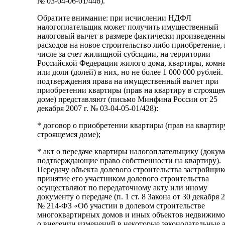
№ 03-04-06-01/446).
Обратите внимание: при исчислении НДФЛ
налогоплательщик может получить имущественный
налоговый вычет в размере фактически произведенн
расходов на новое строительство либо приобретение, 
числе за счет жилищной субсидии, на территории
Российской Федерации жилого дома, квартиры, комн
или доли (долей) в них, но не более 1 000 000 рублей.
подтверждения права на имущественный вычет при
приобретении квартиры (прав на квартиру в строяще
доме) представляют (письмо Минфина России от 25
декабря 2007 г. № 03-04-05-01/428):
* договор о приобретении квартиры (прав на квартир
строящемся доме);
* акт о передаче квартиры налогоплательщику (докум
подтверждающие право собственности на квартиру).
Передачу объекта долевого строительства застройщик
принятие его участником долевого строительства
осуществляют по передаточному акту или иному
документу о передаче (п. 1 ст. 8 Закона от 30 декабря 2
№ 214-ФЗ «Об участии в долевом строительстве
многоквартирных домов и иных объектов недвижимо
о внесении изменений в некоторые законодательные 