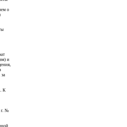
ием о
я
ты
рат
ам) и
щения,
в
 за
. К
 г. №
нной