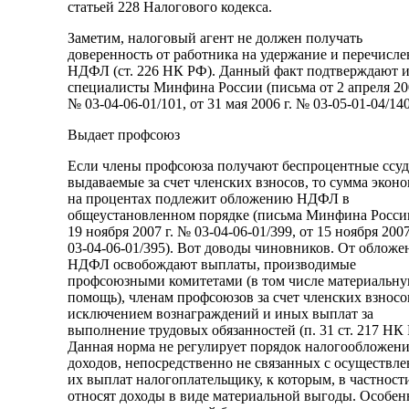
статьей 228 Налогового кодекса.
Заметим, налоговый агент не должен получать
доверенность от работника на удержание и перечисле
НДФЛ (ст. 226 НК РФ). Данный факт подтверждают 
специалисты Минфина России (письма от 2 апреля 200
№ 03-04-06-01/101, от 31 мая 2006 г. № 03-05-01-04/140
Выдает профсоюз
Если члены профсоюза получают беспроцентные ссуд
выдаваемые за счет членских взносов, то сумма экон
на процентах подлежит обложению НДФЛ в
общеустановленном порядке (письма Минфина Росси
19 ноября 2007 г. № 03-04-06-01/399, от 15 ноября 2007
03-04-06-01/395). Вот доводы чиновников. От обложе
НДФЛ освобождают выплаты, производимые
профсоюзными комитетами (в том числе материальн
помощь), членам профсоюзов за счет членских взносов
исключением вознаграждений и иных выплат за
выполнение трудовых обязанностей (п. 31 ст. 217 НК 
Данная норма не регулирует порядок налогообложен
доходов, непосредственно не связанных с осуществл
их выплат налогоплательщику, к которым, в частност
относят доходы в виде материальной выгоды. Особен