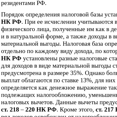
резидентами РФ.
Порядок определения налоговой базы уст
НК РФ
. При ее исчислении учитываются 
физического лица, полученные им как в д
и в натуральной форме, а также доходы в в
материальной выгоды. Налоговая база опр
отдельно по каждому виду дохода, по кот
НК РФ
установлены разные налоговые ста
для доходов в виде материальной выгоды с
предусмотрена в размере 35%. Однако бо
выплат облагаются по ставке 13%, для них 
определяется как денежное выражение так
подлежащих налогообложению, уменьшен
налоговых вычетов. Данные вычеты преду
ст. 218
–
220 НК РФ
. Кроме этого,
ст. 21
ряд доходов освобожден от налогообложен