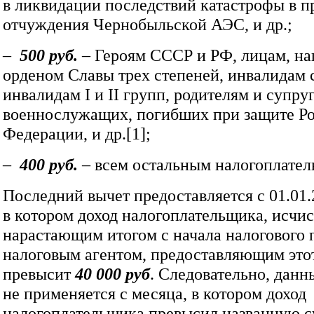
в ликвидации последствий катастрофы в п
отчуждения Чернобыльской АЭС, и др.;
–
500 руб.
– Героям СССР и РФ, лицам, н
орденом Славы трех степеней, инвалидам с
инвалидам I и II групп, родителям и супру
военнослужащих, погибших при защите Р
Федерации, и др.[1];
–
400 руб.
–
всем остальным налогоплате
Последний вычет предоставляется с 01.01.
в котором доход налогоплательщика, исчи
нарастающим итогом с начала налогового 
налоговым агентом, предоставляющим этот
превысит
40
000 руб
. Следовательно, данн
не применяется с месяца, в котором доход
налогоплательщика превысил названную с