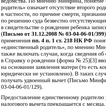
ведомства. По мнению Минфина, понятие
родитель» означает отсутствие второго род
в частности, по причине смерти, признани
по решению суда безвестно отсутствующим
в свидетельстве о рождении ребенка запис
(
Письмо от 31.12.2008 №
03‑04‑06‑01/399
применения
пп. 4 п. 1 ст. 218 НК РФ
поня
«единственный родитель», по мнению Ми
также включать случаи, когда сведения об
в Справку о рождении (форма № 25)[3] вво
на основании заявления матери (то есть ко
юридически не установлено). В таких слу
получать удвоенный вычет (Письмо Мин
03‑04‑06‑01/129).
Предоставление единственному родителю 
налогового вычета прекращается с месяца