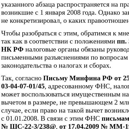
указанного абзаца распространяется на п
возникшие с 1 января 2008 года. Однако за
не конкретизировал, о каких правоотношен
Чтобы разобраться с этим, обратимся к м
так как в соответствии с положениями
пп. 
НК РФ
налоговые органы обязаны руковод
письменными разъяснениями по вопросам
законодательства о налогах и сборах.
Так, согласно
Письму Минфина РФ от 25
03‑04‑07‑01/45
, адресованному ФНС, нало
может воспользоваться имущественным н
вычетом в размере, не превышающем 2 млн 
случае, если право на такой вычет возникл
с 01.01.2008. В связи с этим ФНС
письмами
№
ШС-22-3/238@
,
от 17.04.2009 №
ММ-19