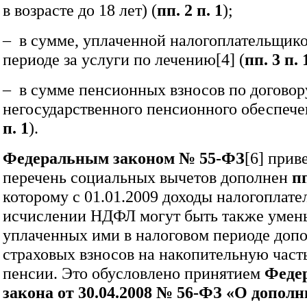
в возрасте до 18 лет) (
пп. 2 п. 1
);
– в сумме, уплаченной налогоплательщико
периоде за услуги по лечению[4] (
пп. 3 п. 
– в сумме пенсионных взносов по договор
негосударственного пенсионного обеспечен
п. 1
).
Федеральным законом №
55‑ФЗ
[6]
прив
перечень социальных вычетов дополнен
пп
которому с 01.01.2009 доходы налогоплат
исчислении НДФЛ могут быть также умен
уплаченных ими в налоговом периоде доп
страховых взносов на накопительную част
пенсии. Это обусловлено принятием
Феде
закона от 30.04.2008 №
56‑ФЗ «О дополн