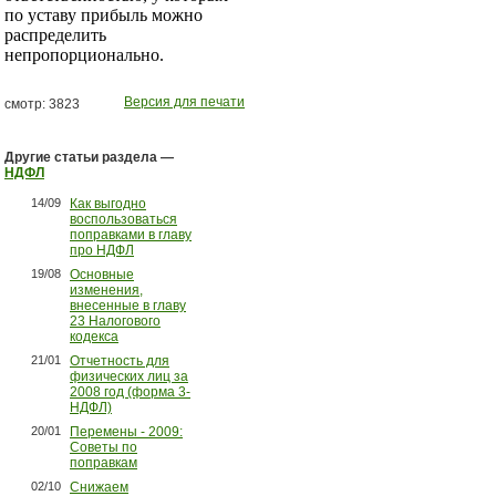
по уставу прибыль можно
распределить
непропорционально.
Версия для печати
смотр: 3823
Другие статьи раздела —
НДФЛ
14/09
Как выгодно
воспользоваться
поправками в главу
про НДФЛ
19/08
Основные
изменения,
внесенные в главу
23 Налогового
кодекса
21/01
Отчетность для
физических лиц за
2008 год (форма 3-
НДФЛ)
20/01
Перемены - 2009:
Советы по
поправкам
02/10
Снижаем