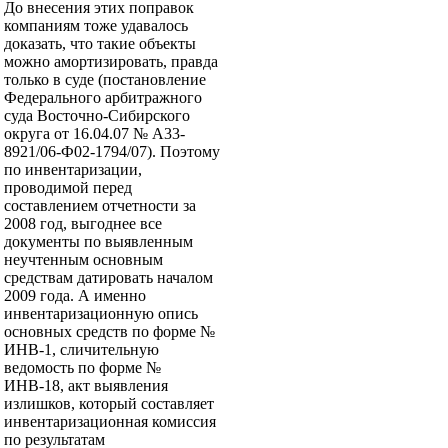
До внесения этих поправок
компаниям тоже удавалось
доказать, что такие объекты
можно амортизировать, правда
только в суде (постановление
Федерального арбитражного
суда Восточно-Сибирского
округа от 16.04.07 № А33-
8921/06-Ф02-1794/07). Поэтому
по инвентаризации,
проводимой перед
составлением отчетности за
2008 год, выгоднее все
документы по выявленным
неучтенным основным
средствам датировать началом
2009 года. А именно
инвентаризационную опись
основных средств по форме №
ИНВ-1, сличительную
ведомость по форме №
ИНВ-18, акт выявления
излишков, который составляет
инвентаризационная комиссия
по результатам