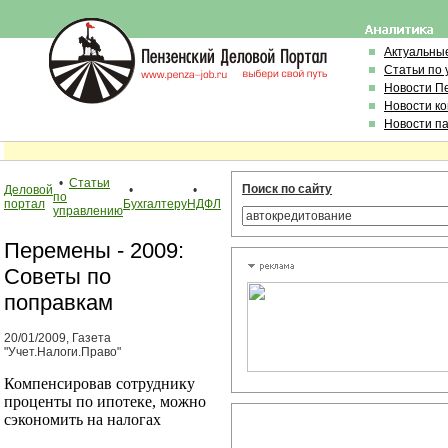
Актуальны
Статьи по
Новости П
Новости к
Новости п
•
Статьи
Поиск по сайту
Деловой
•
•
по
портал
Бухгалтеру
НДФЛ
управлению
Перемены - 2009:
Советы по
поправкам
20/01/2009, Газета
"Учет.Налоги.Право"
Компенсировав сотруднику
проценты по ипотеке, можно
сэкономить на налогах