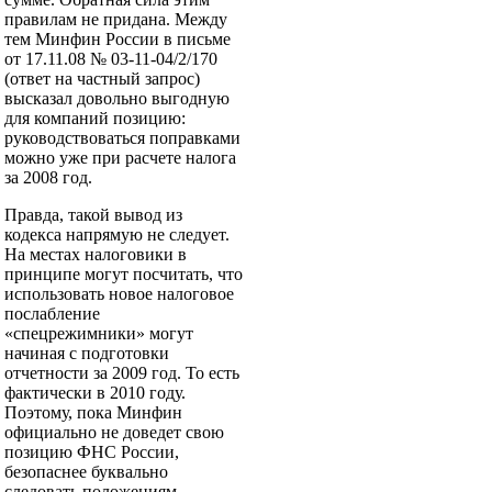
правилам не придана. Между
тем Минфин России в письме
от 17.11.08 № 03-11-04/2/170
(ответ на частный запрос)
высказал довольно выгодную
для компаний позицию:
руководствоваться по­правками
можно уже при расчете налога
за 2008 год.
Правда, такой вывод из
кодекса напрямую не следует.
На местах налоговики в
принципе могут посчитать, что
использовать новое налоговое
послабление
«спецрежимники» могут
начиная с подготовки
отчетности за 2009 год. То есть
фактически в 2010 году.
Поэтому, пока Минфин
официально не доведет свою
позицию ФНС России,
безопаснее буквально
следовать положениям