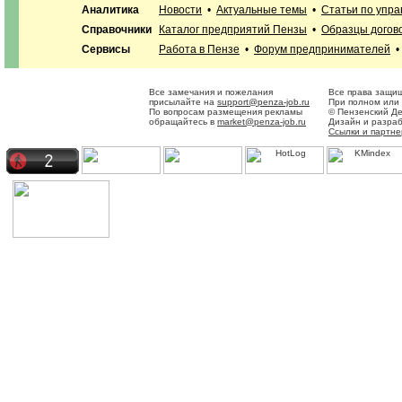
Аналитика
Новости
•
Актуальные темы
•
Статьи по упр
Справочники
Каталог предприятий Пензы
•
Образцы догов
Сервисы
Работа в Пензе
•
Форум предпринимателей
Все замечания и пожелания
Все права защи
присылайте на
support@penza-job.ru
При полном или 
По вопросам размещения рекламы
© Пензенский Д
обращайтесь в
market@penza-job.ru
Дизайн и разра
Ссылки и партн