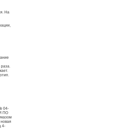
я. На
зации,
жание
 раза.
кает.
отип.
№ 04-
И ПО
иказом
 новая
 4-