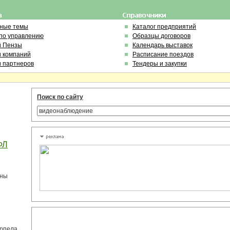
ьные темы
Каталог предприятий
по управлению
Образцы договоров
и Пензы
Календарь выставок
и компаний
Расписание поездов
и партнеров
Тендеры и закупки
Поиск по сайту
ФЛ
жны
ерпела