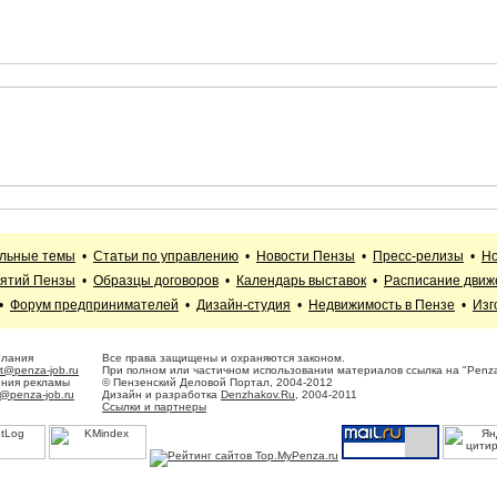
альные темы
•
Статьи по управлению
•
Новости Пензы
•
Пресс-релизы
•
Но
иятий Пензы
•
Образцы договоров
•
Календарь выставок
•
Расписание движ
•
Форум предпринимателей
•
Дизайн-студия
•
Недвижимость в Пензе
•
Изг
елания
Все права защищены и охраняются законом.
t@penza-job.ru
При полном или частичном использовании материалов ссылка на "Penza
ения рекламы
© Пензенский Деловой Портал, 2004-2012
@penza-job.ru
Дизайн и разработка
Denzhakov.Ru
, 2004-2011
Ссылки и партнеры