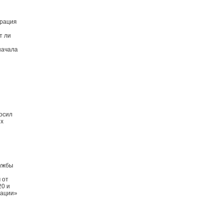
арация
т ли
начала
осил
ых
лужбы
 от
20 и
рации»