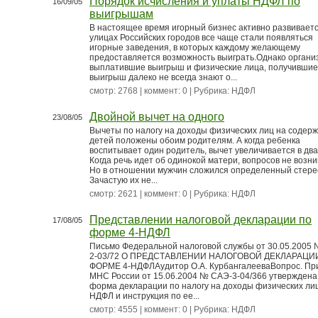
Порядок исчисления и уплаты НДФЛ по
16/09/05
выигрышам
В настоящее время игорный бизнес активно развиваетс
улицах Российских городов все чаще стали появляться
игорные заведения, в которых каждому желающему
предоставляется возможность выиграть.Однако органи
выплатившие выигрыш и физические лица, получившие
выигрыш далеко не всегда знают о...
смотр: 2768 | коммент: 0 | Рубрика:
НДФЛ
Двойной вычет на одного
23/08/05
Вычеты по налогу на доходы физических лиц на содер
детей положены обоим родителям. А когда ребенка
воспитывает один родитель, вычет увеличивается в два
Когда речь идет об одинокой матери, вопросов не возни
Но в отношении мужчин сложился определенный стере
Зачастую их не...
смотр: 2621 | коммент: 0 | Рубрика:
НДФЛ
Представлении налоговой декларации по
17/08/05
форме 4-НДФЛ
Письмо Федеральной налоговой службы от 30.05.2005 
2-03/72 О ПРЕДСТАВЛЕНИИ НАЛОГОВОЙ ДЕКЛАРАЦИ
ФОРМЕ 4-НДФЛАудитор О.А. КурбангалееваВопрос. Пр
МНС России от 15.06.2004 № САЭ-3-04/366 утверждена
форма декларации по налогу на доходы физических лиц
НДФЛ и инструкция по ее...
смотр: 4555 | коммент: 0 | Рубрика:
НДФЛ