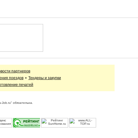
вости партнеров
ения поездов
•
Тендеры и закупки
отовление печатей
-Job.ru" обязательна.