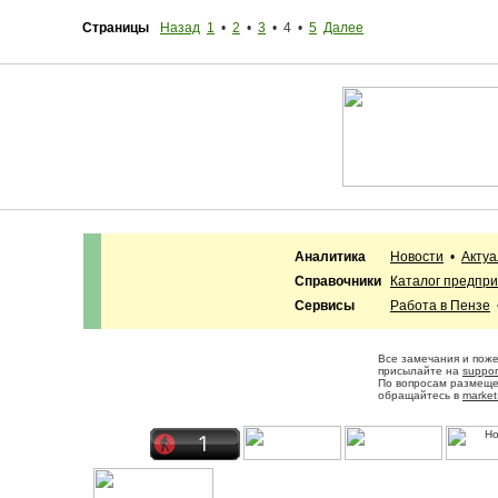
Страницы
Назад
1
•
2
•
3
• 4 •
5
Далее
Аналитика
Новости
•
Акту
Справочники
Каталог предпр
Сервисы
Работа в Пензе
Все замечания и пож
присылайте на
suppor
По вопросам размещ
обращайтесь в
market