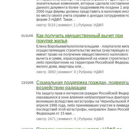
значительные изменения, которые сделали составлен
данного документа более трудоемким.Не позднее 1 ап
2006 года фирмы должны представить в налоговую инс
по месту своего учета справки о доходах сотрудников п
форме 2-НДФЛ. Такая...
смотр: 9116 | коммент: 1 | Рубрика:
НДФЛ
Как получить имущественный вычет при
01/11/05
покупке жилья
Елена ВоробьеваНалогоплательщики - покупатели жил
осуществляющие строительство жилья (участвующих в 
имеют право на получение имущественного налогового
вычета в сумме, израсходованной на новое строительс
либо приобретение на территории Российской Федера
жилого дома, квартиры или...
смотр: 3892 | коммент: 0 | Рубрика:
НДФЛ
Социальная поддержка граждан, подверг
13/10/05
воздействию радиации
На защиту прав и интересов граждан Российской Федер
оказавшихся в зоне влияния неблагоприятных факторо
возникших вследствие катастрофы на Чернобыльской 
апреля 1986 года, либо принимавших участие в ликвид
последствий этой катастрофы, направлен Закон Россий
Федерации от 15 мая...
смотр: 2471 | коммент: 0 | Рубрика:
НДФЛ