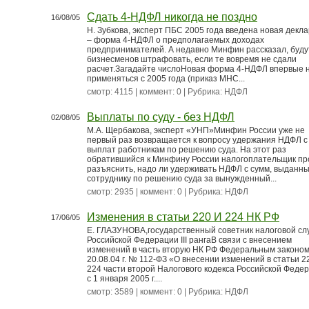
Сдать 4-НДФЛ никогда не поздно
16/08/05
Н. Зубкова, эксперт ПБС 2005 года введена новая декл
– форма 4-НДФЛ о предполагаемых доходах
предпринимателей. А недавно Минфин рассказал, буду
бизнесменов штрафовать, если те вовремя не сдали
расчет.Загадайте числоНовая форма 4-НДФЛ впервые 
применяться с 2005 года (приказ МНС...
смотр: 4115 | коммент: 0 | Рубрика:
НДФЛ
Выплаты по суду - без НДФЛ
02/08/05
М.А. Щербакова, эксперт «УНП»Минфин России уже не
первый раз возвращается к вопросу удержания НДФЛ с
выплат работникам по решению суда. На этот раз
обратившийся к Минфину России налогоплательщик пр
разъяснить, надо ли удерживать НДФЛ с сумм, выданн
сотруднику по решению суда за вынужденный...
смотр: 2935 | коммент: 0 | Рубрика:
НДФЛ
Изменения в статьи 220 И 224 НК РФ
17/06/05
Е. ГЛАЗУНОВА,государственный советник налоговой с
Российской Федерации III рангаВ связи с внесением
изменений в часть вторую НК РФ Федеральным законом
20.08.04 г. № 112-ФЗ «О внесении изменений в статьи 2
224 части второй Налогового кодекса Российской Феде
с 1 января 2005 г....
смотр: 3589 | коммент: 0 | Рубрика:
НДФЛ