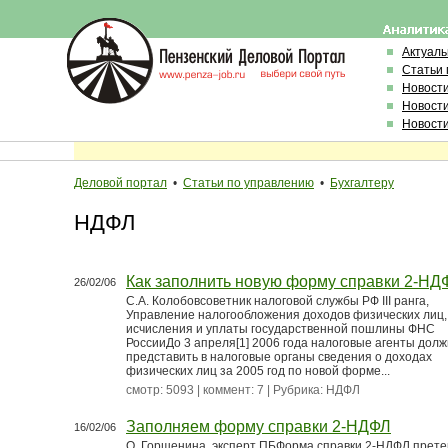
Актуал
Статьи 
Новост
Новост
Новост
Деловой портал
•
Статьи по управлению
•
Бухгалтеру
НДФЛ
Как заполнить новую форму справки 2-НД
26/02/06
С.А. Колобовсоветник налоговой службы РФ III ранга,
Управление налогообложения доходов физических лиц,
исчисления и уплаты государственной пошлины ФНС
РоссииДо 3 апреля[1] 2006 года налоговые агенты дол
представить в налоговые органы сведения о доходах
физических лиц за 2005 год по новой форме...
смотр: 5093 | коммент: 7 | Рубрика:
НДФЛ
Заполняем форму справки 2-НДФЛ
16/02/06
О. Горшенина, эксперт ПБФорма справки 2-НДФЛ прет