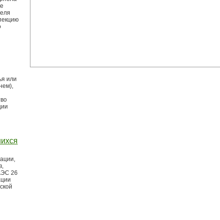
ие
реля
пекцию
о
ья или
нем),
тво
ции
шихся
ации,
в,
АЭС 26
ации
ской