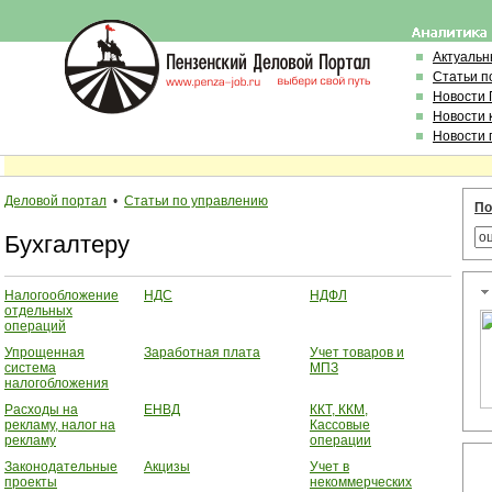
Актуальн
Статьи п
Новости
Новости 
Новости 
Деловой портал
•
Статьи по управлению
По
Бухгалтеру
Налогообложение
НДС
НДФЛ
отдельных
операций
Упрощенная
Заработная плата
Учет товаров и
система
МПЗ
налогобложения
Расходы на
ЕНВД
ККТ, ККМ,
рекламу, налог на
Кассовые
рекламу
операции
Законодательные
Акцизы
Учет в
проекты
некоммерческих