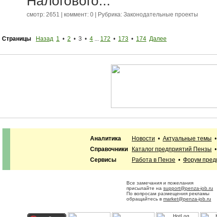
Налогового...
смотр: 2651 | коммент: 0 | Рубрика:
Законодательные проекты
Страницы
Назад
1
•
2
• 3 •
4
...
172
•
173
•
174
Далее
Аналитика
Новости
•
Актуальные темы
Справочники
Каталог предприятий Пензы
Сервисы
Работа в Пензе
•
Форум пред
Все замечания и пожелания
присылайте на
support@penza-job.ru
По вопросам размещения рекламы
обращайтесь в
market@penza-job.ru