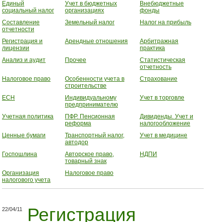
Единый
Учет в бюджетных
Внебюджетные
социальный налог
организациях
фонды
Составление
Земельный налог
Налог на прибыль
отчетности
Регистрация и
Арендные отношения
Арбитражная
лицензии
практика
Анализ и аудит
Прочее
Статистическая
отчетность
Налоговое право
Особенности учета в
Страхование
строительстве
ЕСН
Индивидуальному
Учет в торговле
предпринимателю
Учетная политика
ПФР. Пенсионная
Дивиденды. Учет и
реформа
налогообложение
Ценные бумаги
Транспортный налог,
Учет в медицине
автодор
Госпошлина
Авторское право,
НДПИ
товарный знак
Организация
Налоговое право
налогового учета
Регистрация
22/04/11