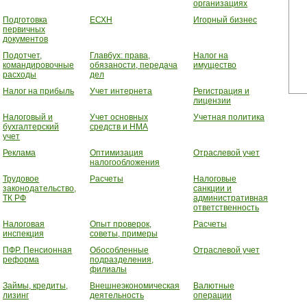
организациях
Подготовка
ЕСХН
Игорный бизнес
первичных
документов
Подотчет,
Главбух: права,
Налог на
командировочные
обязаности, передача
имущество
расходы
дел
Налог на прибыль
Учет интернета
Регистрация и
лицензии
Налоговый и
Учет основных
Учетная политика
бухгалтерский
средств и НМА
учет
Реклама
Оптимизация
Отраслевой учет
налогообложения
Трудовое
Расчеты
Налоговые
законодательство,
санкции и
ТК РФ
административная
ответственность
Налоговая
Опыт проверок,
Расчеты
инспекция
советы, примеры
ПФР. Пенсионная
Обособленные
Отраслевой учет
реформа
подразделения,
филиалы
Займы, кредиты,
Внешнеэкономическая
Валютные
лизинг
деятельность
операции