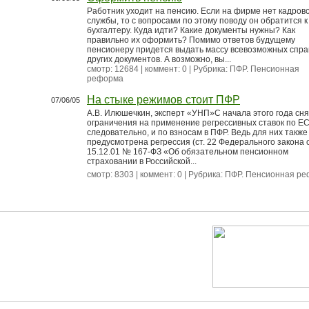
Работник уходит на пенсию. Если на фирме нет кадров
службы, то с вопросами по этому поводу он обратится к
бухгалтеру. Куда идти? Какие документы нужны? Как
правильно их оформить? Помимо ответов будущему
пенсионеру придется выдать массу всевозможных спра
других документов. А возможно, вы...
смотр: 12684 | коммент: 0 | Рубрика:
ПФР. Пенсионная
реформа
На стыке режимов стоит ПФР
07/06/05
А.В. Илюшечкин, эксперт «УНП»С начала этого года сня
ограничения на применение регрессивных ставок по ЕС
следовательно, и по взносам в ПФР. Ведь для них также
предусмотрена регрессия (ст. 22 Федерального закона 
15.12.01 № 167-ФЗ «Об обязательном пенсионном
страховании в Российской...
смотр: 8303 | коммент: 0 | Рубрика:
ПФР. Пенсионная р