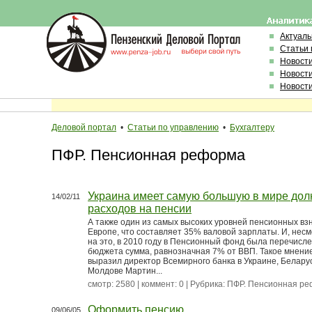
Актуал
Статьи 
Новост
Новост
Новост
Деловой портал
•
Статьи по управлению
•
Бухгалтеру
ПФР. Пенсионная реформа
Украина имеет самую большую в мире до
14/02/11
расходов на пенсии
А также один из самых высоких уровней пенсионных взн
Европе, что составляет 35% валовой зарплаты. И, нес
на это, в 2010 году в Пенсионный фонд была перечисле
бюджета сумма, равнозначная 7% от ВВП. Такое мнени
выразил директор Всемирного банка в Украине, Белару
Молдове Мартин...
смотр: 2580 | коммент: 0 | Рубрика:
ПФР. Пенсионная р
Оформить пенсию
09/06/05