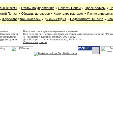
альные темы
•
Статьи по управлению
•
Новости Пензы
•
Пресс-релизы
•
Но
иятий Пензы
•
Образцы договоров
•
Календарь выставок
•
Расписание движ
•
Форум предпринимателей
•
Дизайн-студия
•
Недвижимость в Пензе
•
Изг
елания
Все права защищены и охраняются законом.
t@penza-job.ru
При полном или частичном использовании материалов ссылка на "Penza
ения рекламы
© Пензенский Деловой Портал, 2004-2012
@penza-job.ru
Дизайн и разработка
Denzhakov.Ru
, 2004-2011
Ссылки и партнеры