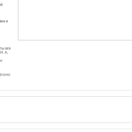
ой
вок и
ты все
Н. А,
от
еформа