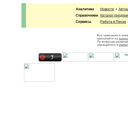
Аналитика
Новости
•
Акту
Справочники
Каталог предпр
Сервисы
Работа в Пензе
Все замечания и пож
присылайте на
suppor
По вопросам размещ
обращайтесь в
market