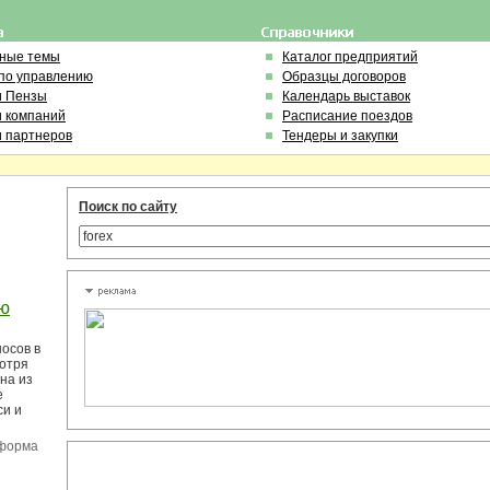
ьные темы
Каталог предприятий
по управлению
Образцы договоров
и Пензы
Календарь выставок
и компаний
Расписание поездов
и партнеров
Тендеры и закупки
Поиск по сайту
лю
осов в
мотря
на из
е
си и
еформа