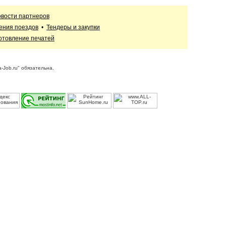
вости партнеров
ения поездов
•
Тендеры и закупки
отовление печатей
-Job.ru" обязательна.