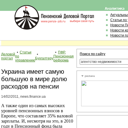
Актуальны
Статьи по
Новости П
Новости к
Новости п
•
Статьи
•
ПФР.
Поиск по сайту
Деловой
•
по
Пенсионная
портал
Бухгалтеру
управлению
реформа
Украина имеет самую
большую в мире долю
расходов на пенсии
14/02/2011, news.finance.ua
А также один из самых высоких
уровней пенсионных взносов в
Европе, что составляет 35% валовой
зарплаты. И, несмотря на это, в 2010
году в Пенсионный фонд была