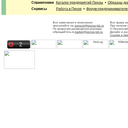
Справочники
Каталог предприятий Пензы
•
Образцы до
Сервисы
Работа в Пензе
•
Форум предпринимателе
Все замечания и пожелания
Все права з
присылайте на
support@penza-job.ru
При полном 
По вопросам размещения рекламы
© Пензенски
обращайтесь в
market@penza-job.ru
Дизайн и ра
Ссылки и па