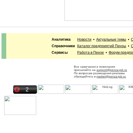
Аналитика
Новости
•
Актуальные темы
•
С
Справочники
Каталог предприятий Пензы
•
О
Сервисы
Работа в Пензе
•
Форум предп
Все замечания и пожелания
присылайте на
support@penza-job.ru
По вопросам размещения рекламы
обращайтесь в
market@penza-job.ru