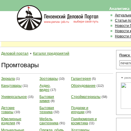
Актуальн
Статьи п
Новости 
Новости 
Новости 
Деловой портал
•
Каталог предприятий
Поиск 
Промтовары
Зеркала
Зоотовары
Галантерея
(1)
(10)
(5)
Канцтовары
Аудио,
Оборудование
(11)
(112)
видео
(17)
Универсальное
Бытовая
Стройматериалы
(15)
(58)
химия
(8)
Детские
Бытовая
Подарки и
товары
техника
игрушки
(10)
(32)
(20)
Ювелирные
Мебель,
Парфюмерия и
изделия
сантехника
косметика
(9)
(91)
(11)
Музыкальные
Одежда, обувь,
Хозтовары,