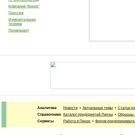
Компания "Креор"
Престиж
Измерительная
техника
Промгарант
Аналитика
Новости
•
Актуальные темы
•
Статьи п
Справочники
Каталог предприятий Пензы
•
Образцы 
Сервисы
Работа в Пензе
•
Форум предпринимате