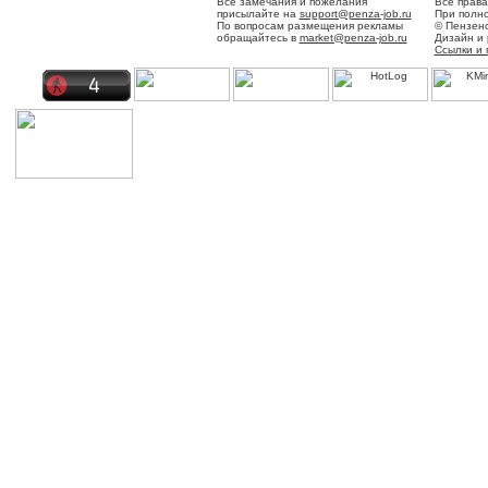
Все замечания и пожелания
Все права
присылайте на
support@penza-job.ru
При полно
По вопросам размещения рекламы
© Пензенс
обращайтесь в
market@penza-job.ru
Дизайн и
Ссылки и