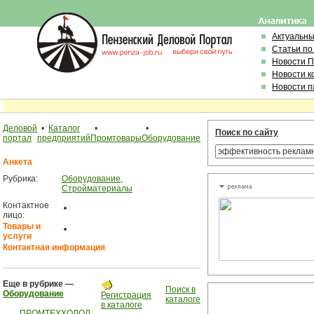
Актуальн
Статьи по
Новости 
Новости к
Новости п
Деловой
•
Каталог
•
•
Поиск по сайту
портал
предприятий
Промтовары
Оборудование
Анкета
Рубрика:
Оборудование
,
Стройматериалы
Контактное
лицо:
Товары и
услуги
Контактная информация
Еще в рубрике —
Поиск в
Оборудование
Регистрация
каталоге
в каталоге
ПРОМТЕХХОЛОД