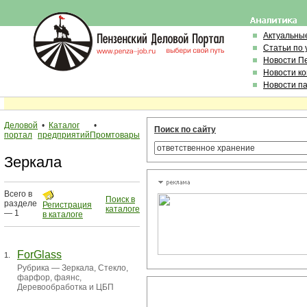
Актуальны
Статьи по
Новости П
Новости к
Новости п
Деловой
•
Каталог
•
Поиск по сайту
портал
предприятий
Промтовары
Зеркала
Всего в
Поиск в
разделе
Регистрация
каталоге
— 1
в каталоге
ForGlass
1.
Рубрика —
Зеркала
,
Стекло,
фарфор, фаянс
,
Деревообработка и ЦБП