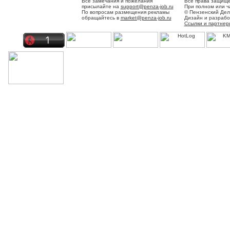
Все замечания и пожелания
Все права защище
присылайте на
support@penza-job.ru
При полном или ч
По вопросам размещения рекламы
© Пензенский Дел
обращайтесь в
market@penza-job.ru
Дизайн и разраб
Ссылки и партнер