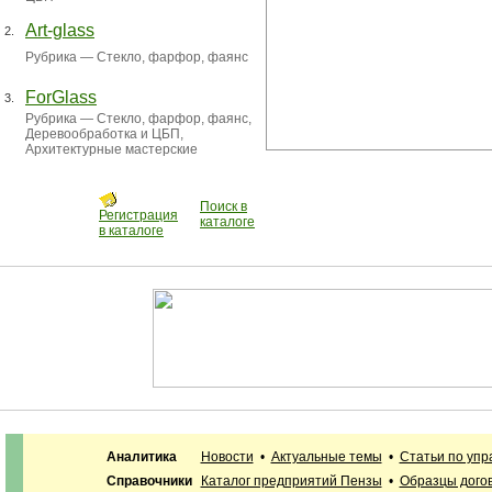
Art-glass
2.
Рубрика —
Стекло, фарфор, фаянс
ForGlass
3.
Рубрика —
Стекло, фарфор, фаянс
,
Деревообработка и ЦБП
,
Архитектурные мастерские
Поиск в
Регистрация
каталоге
в каталоге
Аналитика
Новости
•
Актуальные темы
•
Статьи по уп
Справочники
Каталог предприятий Пензы
•
Образцы дого