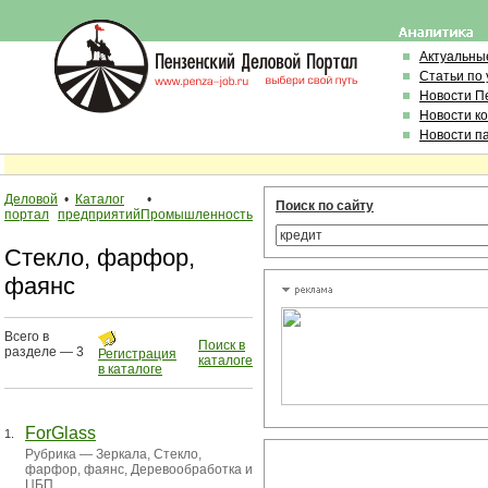
Актуальны
Статьи по
Новости П
Новости к
Новости п
Деловой
•
Каталог
•
Поиск по сайту
портал
предприятий
Промышленность
Стекло, фарфор,
фаянс
Всего в
Поиск в
разделе — 3
Регистрация
каталоге
в каталоге
ForGlass
1.
Рубрика —
Зеркала
,
Стекло,
фарфор, фаянс
,
Деревообработка и
ЦБП