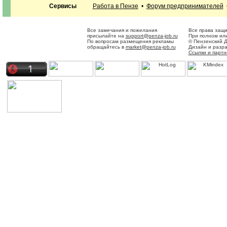
Сервисы
Работа в Пензе
•
Форум предпринимателей
Все замечания и пожелания
Все права защ
присылайте на
support@penza-job.ru
При полном или
По вопросам размещения рекламы
© Пензенский 
обращайтесь в
market@penza-job.ru
Дизайн и разр
Ссылки и парт