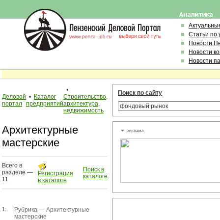
Актуальны
Статьи по
Новости П
Новости к
Новости п
•
Поиск по сайту
Деловой
•
Каталог
Строительство,
портал
предприятий
архитектура,
недвижимость
Архитектурные
мастерские
Всего в
Поиск в
разделе —
Регистрация
каталоге
11
в каталоге
1.
Рубрика —
Архитектурные
мастерские