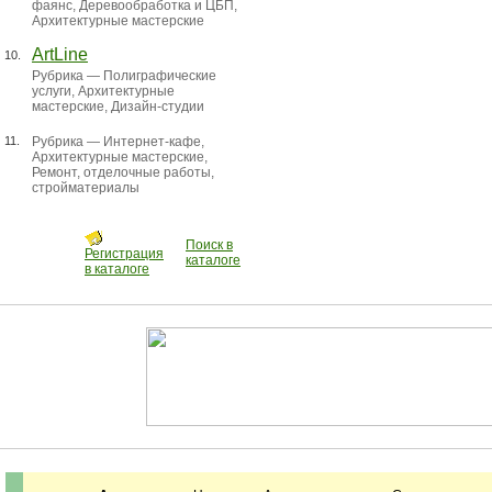
фаянс
,
Деревообработка и ЦБП
,
Архитектурные мастерские
ArtLine
10.
Рубрика —
Полиграфические
услуги
,
Архитектурные
мастерские
,
Дизайн-студии
11.
Рубрика —
Интернет-кафе
,
Архитектурные мастерские
,
Ремонт, отделочные работы,
стройматериалы
Поиск в
Регистрация
каталоге
в каталоге