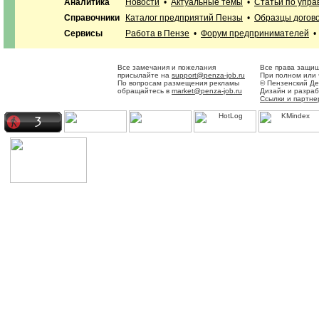
Аналитика
Новости
•
Актуальные темы
•
Статьи по упр
Справочники
Каталог предприятий Пензы
•
Образцы догов
Сервисы
Работа в Пензе
•
Форум предпринимателей
Все замечания и пожелания
Все права защищ
присылайте на
support@penza-job.ru
При полном или 
По вопросам размещения рекламы
© Пензенский Де
обращайтесь в
market@penza-job.ru
Дизайн и разра
Ссылки и партне