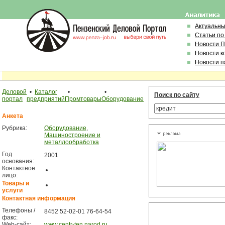
Актуальн
Статьи по
Новости 
Новости к
Новости п
Деловой
•
Каталог
•
•
Поиск по сайту
портал
предприятий
Промтовары
Оборудование
Анкета
Рубрика:
Оборудование
,
Машиностроение и
металлообработка
Год
2001
основания:
Контактное
лицо:
Товары и
услуги
Контактная информация
Телефоны /
8452 52-02-01 76-64-54
факс:
Web-сайт:
www.centr-ten.narod.ru