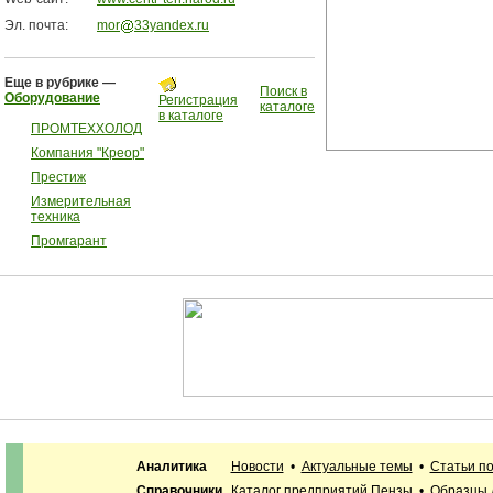
Эл. почта:
mor
33yandex.ru
Еще в рубрике —
Поиск в
Оборудование
Регистрация
каталоге
в каталоге
ПРОМТЕХХОЛОД
Компания "Креор"
Престиж
Измерительная
техника
Промгарант
Аналитика
Новости
•
Актуальные темы
•
Статьи п
Справочники
Каталог предприятий Пензы
•
Образцы 