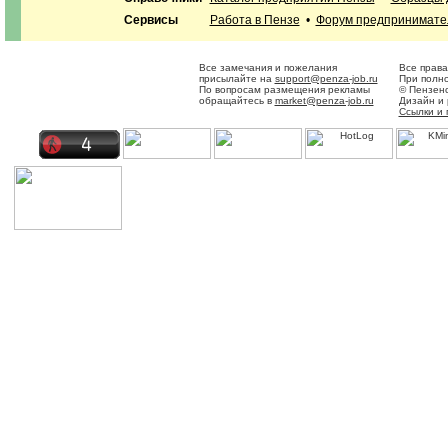
Сервисы
Работа в Пензе
•
Форум предпринимате
Все замечания и пожелания
Все права
присылайте на
support@penza-job.ru
При полно
По вопросам размещения рекламы
© Пензенс
обращайтесь в
market@penza-job.ru
Дизайн и
Ссылки и