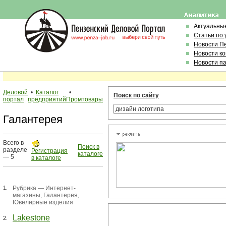
Актуальны
Статьи по
Новости П
Новости к
Новости п
Деловой
•
Каталог
•
Поиск по сайту
портал
предприятий
Промтовары
Галантерея
Всего в
Поиск в
разделе
Регистрация
каталоге
— 5
в каталоге
1.
Рубрика —
Интернет-
магазины
,
Галантерея
,
Ювелирные изделия
Lakestone
2.