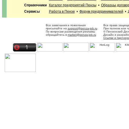
Справочники
Каталог предприятий Пензы
•
Образцы догово
Сервисы
Работа в Пензе
•
Форум предпринимателей
•
Все замечания и пожелания
Все права защище
присылайте на
support@penza-job.ru
При полном или ч
По вопросам размещения рекламы
© Пензенский Дел
обращайтесь в
market@penza-job.ru
Дизайн и разраб
Ссылки и партнер