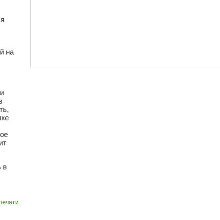
ся
й на
ии
в
ть,
лке
вое
ит
 в
печати