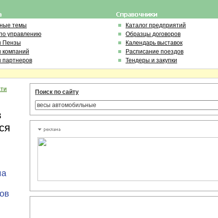
ьные темы
Каталог предприятий
по управлению
Образцы договоров
и Пензы
Календарь выставок
и компаний
Расписание поездов
и партнеров
Тендеры и закупки
сти
Поиск по сайту
в
ся
ла
ов