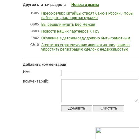
Другие статьи раздела —
Новости рынка
15/05
Пресс-релиз: Китайцы строят баню в России, чтобы
наблюдать, как парятся русские
06/05
Вы решили купить Део Нексия
28/03
Новости наших партнеров КП.ру
27/02
Обучение в детском саду должно быть грамотным
03/10
Агентство стратегических инициатив предложило
упростить регистрацию сделок с недвижимостью
Добавить комментарий
Имя:
Комментарий: