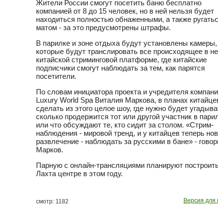
Жители России смогут посетить баню бесплатно
компанией от 8 до 15 человек, но в ней нельзя будет
находиться полностью обнаженными, а также ругать
матом - за это предусмотрены штрафы.
В парилке и зоне отдыха будут установлены камеры,
которые будут транслировать все происходящее в не
китайской стриминговой платформе, где китайские
подписчики смогут наблюдать за тем, как парятся
посетители.
По словам инициатора проекта и учредителя компан
Luxury World Spa Виталия Маркова, в планах китайце
сделать из этого целое шоу, где нужно будет угадыва
сколько продержится тот или другой участник в пари
или что обсуждают те, кто сидит за столом. «Стрим-
наблюдения - мировой тренд, и у китайцев теперь но
развлечение - наблюдать за русскими в бане» - говор
Марков.
Парную с онлайн-трансляциями планируют построить
Лахта центре в этом году.
Версия для 
смотр: 1182