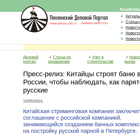
Актуал
Статьи 
Новост
Новост
Новост
Деловой
•
Статьи по
•
Учет в
•
Ново
портал
управлению
строительстве
рынка
Пресс-релиз: Китайцы строят баню 
России, чтобы наблюдать, как парят
русские
15/05/2024,
Китайская стриминговая компания заключи
соглашение с российской компанией,
занимающийся созданием банных комплекс
на постройку русской парной в Петербурге.