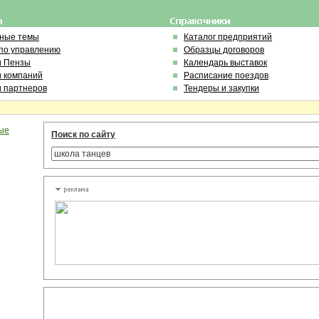
ьные темы
Каталог предприятий
по управлению
Образцы договоров
и Пензы
Календарь выставок
и компаний
Расписание поездов
и партнеров
Тендеры и закупки
ые
Поиск по сайту