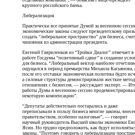
крупного российского банка.
Либерализация
Практически все принятые Думой за весеннюю сесс
экономические законы следуют президентскому приз
создать “либеральное пространство” для бизнеса, счит
чиновник из администрации президента.
Евгений Гавриленков из “Тройки Диалог” отмечает в
работе Госдумы “позитивный сдвиг” в создании усло
для бизнеса. “Либеральный вектор наиболее отчетлив
ощущался в период премьерства Михаила Касьянова, 
после его отставки экономическая политика будто исч
а силовые структуры демонстрировали жесткие мето
отношениях с бизнесом, — рассуждает эксперт. — Ит
работы Думы в весеннюю сессию продемонстрирова
некоторую компенсацию”.
“Депутаты действительно постарались и даже
переписывали в пользу бизнеса многие законы, внес
правительством, особенно налоговые”, — говорит
научный руководитель Высшей школы экономики Ев
Ясин. Но трудно предположить, как будут исполнятьс
законы. “Поэтому говорить о либерализации простра