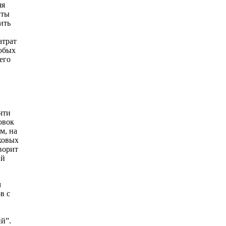
яя
нты
ить
атрат
любых
его
чти
овок
м, на
ховых
ворит
ий
м
в с
й”.