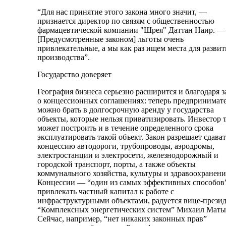
“Для нас принятие этого закона много значит, —
признается директор по связям с общественностью
фармацевтической компании "Шрея" Даттан Наир. —
[Предусмотренные законом] льготы очень
привлекательные, а мы как раз ищем места для развит
производства”.
Государство доверяет
География бизнеса серьезно расширится и благодаря з
о концессионных соглашениях: теперь предпринимат
можно брать в долгосрочную аренду у государства
объекты, которые нельзя приватизировать. Инвестор 
может построить и в течение определенного срока
эксплуатировать такой объект. Закон разрешает сдават
концессию автодороги, трубопроводы, аэродромы,
электростанции и электросети, железнодорожный и
городской транспорт, порты, а также объекты
коммунального хозяйства, культуры и здравоохранени
Концессии — “один из самых эффективных способов
привлекать частный капитал к работе с
инфраструктурными объектами, радуется вице-прези
“Комплексных энергетических систем” Михаил Маты
Сейчас, например, “нет никаких законных прав”