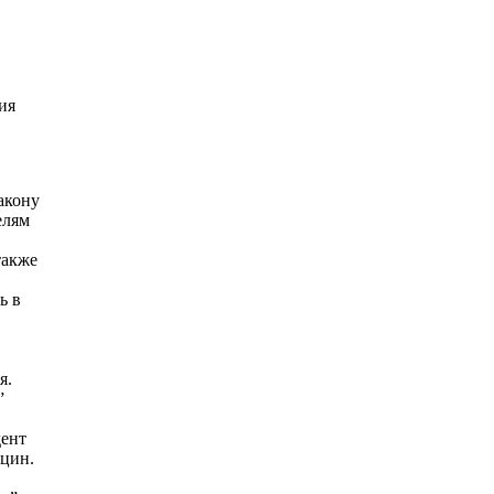
ия
акону
елям
также
ь в
я.
”
дент
цин.