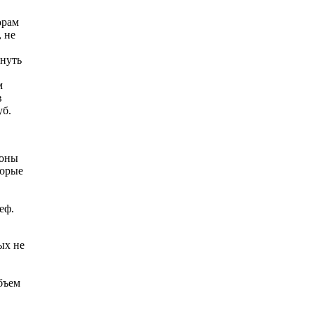
орам
 не
рнуть
м
в
уб.
зоны
торые
еф.
ых не
бъем