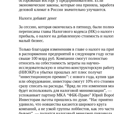
осторожный восторг у предпринимателей. Если
экономические законы, которые она приняла, заработ
деловой климат в России значительно улучшится.
Налоги добавят денег
За сессию, которая окончилась в пятницу, были полн
переписаны главы Налогового кодекса (НК) о налоге 
прибыль, о налоге на добавленную стоимость и налог
малый бизнес.
Только благодаря изменениям в главе о налоге на пр
в распоряжении предприятий в следующем году оста
свыше 100 млрд руб. Компании смогут полностью
относить на себестоимость затраты на научно-
исследовательскую и опытно-конструкторскую работ
(НИОКР) и убытки прошлых лет плюс получат
“инвестиционную премию”: с нового года, купив зда
или оборудование, инвесторы смогут 10% его стоимо
сразу списать на расходы. “Вряд ли эти изменения м
будет использовать для налоговой минимизации”, —
успокаивает партнер МКА “ФБК-Право” Юрий Вороб
Инвесторам льготы пришлись по душе. “Нас приятно
удивило, что новшества касаются широкого круга
компаний, а не узкой группы лоббистов, как это часто
бывает”, — радуется налоговый менеджер пивзавода.