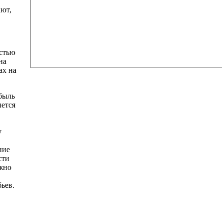
ают,
остью
на
ах на
ибыль
нется
у
ние
сти
ожно
ьев.