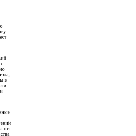
ию
ыву
ает
вий
о
но
езла,
ды в
оги
ли
енные
гений
я эти
нства