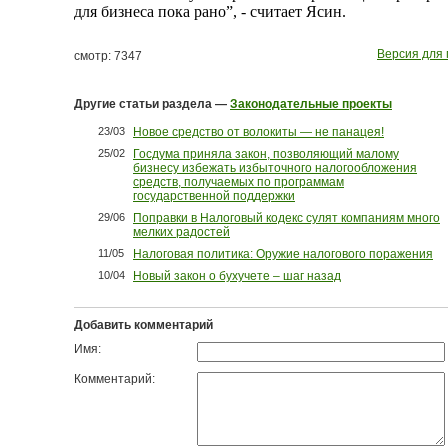
для бизнеса пока рано”, -­ считает Ясин.
Версия для 
смотр: 7347
Другие статьи раздела —
Законодательные проекты
23/03
Новое средство от волокиты — не панацея!
25/02
Госдума приняла закон, позволяющий малому
бизнесу избежать избыточного налогообложения
средств, получаемых по программам
государственной поддержки
29/06
Поправки в Налоговый кодекс сулят компаниям много
мелких радостей
11/05
Налоговая политика: Оружие налогового поражения
10/04
Новый закон о бухучете – шаг назад
Добавить комментарий
Имя:
Комментарий: