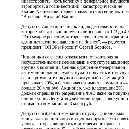
инвестировать “хоть копейку в федеральное имущест
аэропортов, а госинвестиций “катастрофически не
хватает”, объясняет первый заместитель гендиректора
“Внуково” Виталий Ванцев.
Депутаты сократили список видов деятельности, для
которых обязательно получать лицензию, со 123 до 49
“Это мудрое решение, которое существенно ограничи
административное давление на бизнес”, — радуется
президент “ОПОРы России” Сергей Борисов.
Чиновники согласны отказаться и от контроля за
несущественными изменениями в структуре акционе
крупных компаний. Сейчас одобрение Федеральной
антимонопольной службы нужно получать в том случ
если в результате покупки совокупный пакет акций
превышает 20%, а балансовая стоимость компании —
больше 20 млн руб. Акционер, уже владеющий 20%,
должен спрашивать разрешение ФАС даже на покупк
одной акции. Депутаты увеличили порог совокупной
стоимости компаний до 3 млрд руб.
Депутаты избавили компании от услуг финансовых
консультантов при эмиссии ценных бумаг. “Это навяз
услуга, которая вводилась в интересах не права, а
отдельных компаний”, — объясняет вице-президент