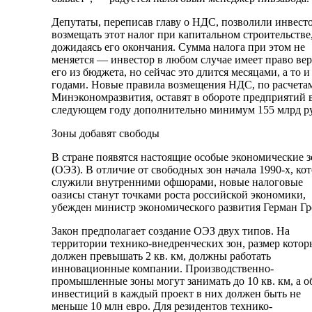
Депутаты, переписав главу о НДС, позволили инвест
возмещать этот налог при капитальном строительстве,
дожидаясь его окончания. Сумма налога при этом не
меняется — инвестор в любом случае имеет право ве
его из бюджета, но сейчас это длится месяцами, а то и
годами. Новые правила возмещения НДС, по расчета
Минэкономразвития, оставят в обороте предприятий 
следующем году дополнительно минимум 155 млрд р
Зоны добавят свободы
В стране появятся настоящие особые экономические 
(ОЭЗ). В отличие от свободных зон начала 1990-х, ко
служили внутренними офшорами, новые налоговые
оазисы станут точками роста российской экономики,
убежден министр экономического развития Герман Гр
Закон предполагает создание ОЭЗ двух типов. На
территории технико-внедренческих зон, размер котор
должен превышать 2 кв. км, должны работать
инновационные компании. Производственно-
промышленные зоны могут занимать до 10 кв. км, а о
инвестиций в каждый проект в них должен быть не
меньше 10 млн евро. Для резидентов технико-