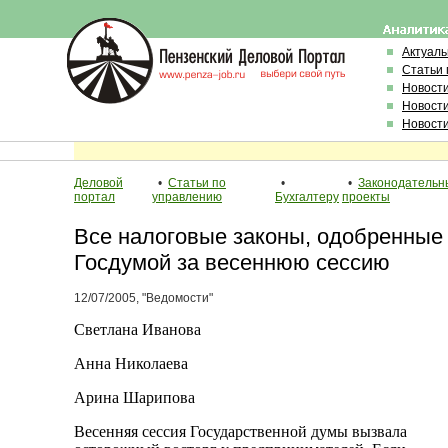
Актуал
Статьи 
Новост
Новост
Новост
Деловой
•
Статьи по
•
•
Законодательн
портал
управлению
Бухгалтеру
проекты
Все налоговые законы, одобренные
Госдумой за весеннюю сессию
12/07/2005, "Ведомости"
Светлана Иванова
Анна Николаева
Арина Шарипова
Весенняя сессия Государственной думы вызвала