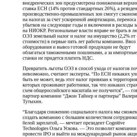
внедренческих зон предусмотрена пониженная верхн
ставка ЕСН (14% против стандартных 26%), а резиде
производственно-промышленных зон смогут сэконом
на налогах за счет ускоренной амортизации, переноса
убытков на следующие годы и включения в расходы з
на НИОКР. Региональные власти вправе не брать в 
ОЭЗ земельный налог и налог на имущество (2,2% от 
стоимости) в первые пять лет работы компании. Ввоз
оборудования и вывоз готовой продукции не будут
облагаться таможенными пошлинами, а за импортные
станки не придется платить НДС.
Превратить льготы ОЭЗ в способ ухода от налогов по
невозможно, считают эксперты. “По ЕСН никаких ул
быть не может, ведь этот налог привязан к территория
которых проживают работники, так что никаких стра
схем общероссийского масштаба не получится”, — го
партнер компании “Джон Тайнер и партнеры” Валер
Тутыхин.
“Благодаря снижению социального налога мы сможе
создать компанию с большим количеством сотруднико
белой зарплатой, — мечтает президент Cognitive
Technologies Ольга Ускова. — Это позволит компании
провести IPO и выйти на международный рынок акци