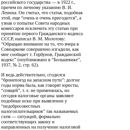
российского государства — в 1922 г.,
причем по личному указанию В. И.
Ленина. Он считал, что статья, подобная
этой, еще “очень и очень пригодится”, а
узнав о попытке Совета народных
комиссаров исключить эту статью при
принятии первого Гражданского кодекса
СССР, написал В. М. Молотову:
“Обращаю внимание на то, что вчера в
Совнаркоме совершенно изгадили, как
мне сообщает т. Горбунов, Гражданский
кодекс” (опубликовано в “Большевике”,
1937, № 2, стр. 62).
И ведь действительно, сгодился
“бронепоезд на запасном пути”: долгие
годы норма была, как говорят юристы,
“спящей”, т. е. не применялась, но
сегодня налоговые органы заявляют
подобные иски при выявлении у
“недобросовестных
налогоплательщиков” так называемых
схем — ситуаций, формально
соответствующих закону и
направленных на получение налоговой