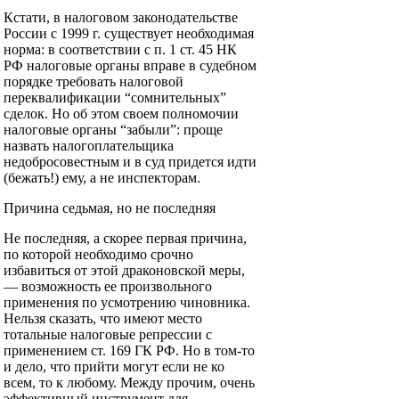
Кстати, в налоговом законодательстве
России с 1999 г. существует необходимая
норма: в соответствии с п. 1 ст. 45 НК
РФ налоговые органы вправе в судебном
порядке требовать налоговой
переквалификации “сомнительных”
сделок. Но об этом своем полномочии
налоговые органы “забыли”: проще
назвать налогоплательщика
недобросовестным и в суд придется идти
(бежать!) ему, а не инспекторам.
Причина седьмая, но не последняя
Не последняя, а скорее первая причина,
по которой необходимо срочно
избавиться от этой драконовской меры,
— возможность ее произвольного
применения по усмотрению чиновника.
Нельзя сказать, что имеют место
тотальные налоговые репрессии с
применением ст. 169 ГК РФ. Но в том-то
и дело, что прийти могут если не ко
всем, то к любому. Между прочим, очень
эффективный инструмент для