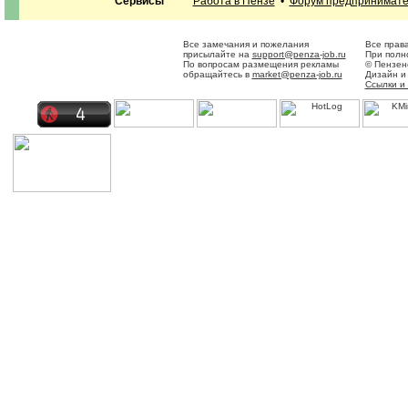
Сервисы
Работа в Пензе
•
Форум предпринимат
Все замечания и пожелания
Все прав
присылайте на
support@penza-job.ru
При полн
По вопросам размещения рекламы
© Пензен
обращайтесь в
market@penza-job.ru
Дизайн и
Ссылки и