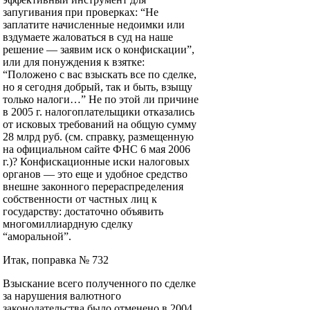
запугивания при проверках: “Не
заплатите начисленные недоимки или
вздумаете жаловаться в суд на наше
решение — заявим иск о конфискации”,
или для понуждения к взятке:
“Положено с вас взыскать все по сделке,
но я сегодня добрый, так и быть, взыщу
только налоги…” Не по этой ли причине
в 2005 г. налогоплательщики отказались
от исковых требований на общую сумму
28 млрд руб. (см. справку, размещенную
на официальном сайте ФНС 6 мая 2006
г.)? Конфискационные иски налоговых
органов — это еще и удобное средство
внешне законного перераспределения
собственности от частных лиц к
государству: достаточно объявить
многомиллиардную сделку
“аморальной”.
Итак, поправка № 732
Взыскание всего полученного по сделке
за нарушения валютного
законодательства было отменено в 2004