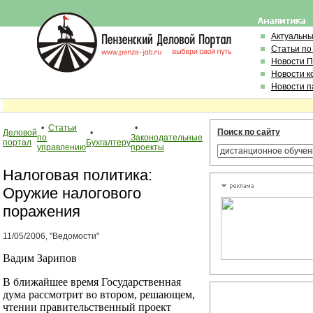
Актуальн
Статьи по
Новости 
Новости к
Новости п
•
Статьи
•
Поиск по сайту
Деловой
•
по
Законодательные
портал
Бухгалтеру
управлению
проекты
Налоговая политика:
Оружие налогового
поражения
11/05/2006, "Ведомости"
Вадим Зарипов
В ближайшее время Государственная
дума рассмотрит во втором, решающем,
чтении правительственный проект