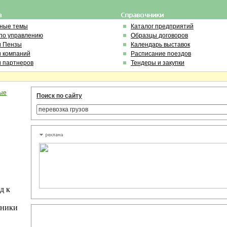
ьные темы
Каталог предприятий
по управлению
Образцы договоров
и Пензы
Календарь выставок
и компаний
Расписание поездов
и партнеров
Тендеры и закупки
ые
Поиск по сайту
д к
тники