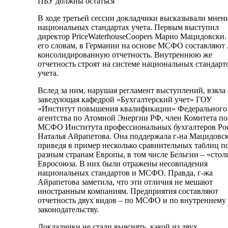
ПБУ должны остаться
В ходе третьей сессии докладчики высказывали мнен
национальных стандартах учета. Первым выступил
директор PriceWaterhouseCoopers Марио Мацидовски.
его словам, в Германии на основе МСФО составляют
консолидированную отчетность. Внутреннюю же
отчетность строят на системе национальных стандарт
учета.
Вслед за ним, нарушая регламент выступлений, взяла
заведующая кафедрой «Бухгалтерский учет» ГОУ
«Институт повышения квалификации» Федерального
агентства по Атомной Энергии РФ, член Комитета по
МСФО Института профессиональных бухгалтеров Ро
Наталья Айрапетова. Она поддержала г-на Мацидовск
приведя в пример несколько сравнительных таблиц п
разным странам Европы, в том числе Бельгии – «стол
Евросоюза. В них были отражены несовпадения
национальных стандартов и МСФО. Правда, г-жа
Айрапетова заметила, что эти отличия не мешают
иностранным компаниям. Предприятия составляют
отчетность двух видов – по МСФО и по внутреннему
законодательству.
Докладчики не стали выяснять, какой из двух