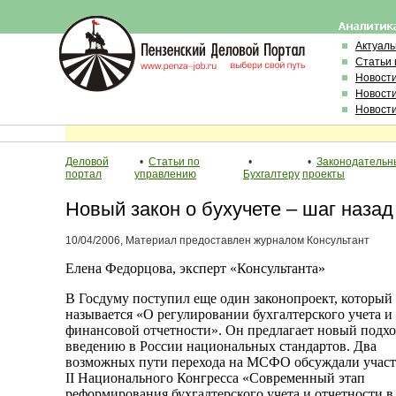
Актуал
Статьи 
Новост
Новост
Новост
Деловой
•
Статьи по
•
•
Законодательн
портал
управлению
Бухгалтеру
проекты
Новый закон о бухучете – шаг назад
10/04/2006, Материал предоставлен журналом Консультант
Елена Федорцова, эксперт «Консультанта»
В Госдуму поступил еще один законопроект, который
называется «О регулировании бухгалтерского учета и
финансовой отчетности». Он предлагает новый подхо
введению в России национальных стандартов. Два
возможных пути перехода на МСФО обсуждали учас
II Национального Конгресса «Современный этап
реформирования бухгалтерского учета и отчетности в