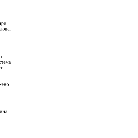
при
лова.
а
стема
ут
,
жено
рина