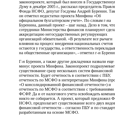
законопроекте, который был внесен в Государственн
Думу в декабре 2005 г., рассказал председатель Правл
Фонда НСФО, депутат Госдумы Андрей Буренин. Та
он отметил недостатки проекта Минфина «Об
официальном бухгалтерском учете». По словам г-на
Буренина, данный проект – шаг назад. Дело в том, чт
сотрудники Министерства финансов планируют сдел
аккредитацию негосударственных регулирующих
организаций обязательной. «В результате все рычаги
влияния на процесс внедрения национальных счетов
остаются у государства, а ответственность переклады
на общественные организации», - отметил г-н Бурени
Г-н Буренин, а также другие докладчики назвали еще
минус проекта Минфина. Законопроект подразумевае
существование сразу нескольких систем финансовой
отчетности. Будет отчетность в соответствии с ПБУ,
отчетность по МСФО в интерпретации Минфина (пр
«О консолидированной финансовой отчетности») и
отчетность по МСФО в соответствии с требованиями
ФСФР. Да и от налогового учета освобождать компан
никто не собирается. А проект, который предложил 
НСФО, предполагает существование всего двух видо
финансовой отчетности – согласно ПБУ и по стандарт
разработанным на основе МСФО.