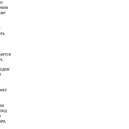
ую
ения
кже
о
ать
вается
н.
 один
т
оект
ии
Фонд
в
ам,