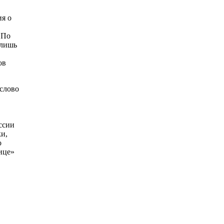
ия о
 По
 лишь
ов
 слово
ссии
и,
о
ице»