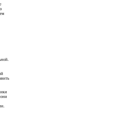
е
о
чем
ьной.
ый
авить
ники
 они
ии.