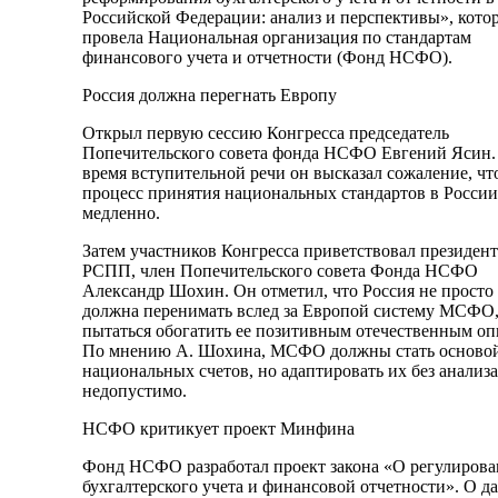
Российской Федерации: анализ и перспективы», кото
провела Национальная организация по стандартам
финансового учета и отчетности (Фонд НСФО).
Россия должна перегнать Европу
Открыл первую сессию Конгресса председатель
Попечительского совета фонда НСФО Евгений Ясин.
время вступительной речи он высказал сожаление, чт
процесс принятия национальных стандартов в России
медленно.
Затем участников Конгресса приветствовал президент
РСПП, член Попечительского совета Фонда НСФО
Александр Шохин. Он отметил, что Россия не просто
должна перенимать вслед за Европой систему МСФО,
пытаться обогатить ее позитивным отечественным оп
По мнению А. Шохина, МСФО должны стать осново
национальных счетов, но адаптировать их без анализа
недопустимо.
НСФО критикует проект Минфина
Фонд НСФО разработал проект закона «О регулиров
бухгалтерского учета и финансовой отчетности». О д