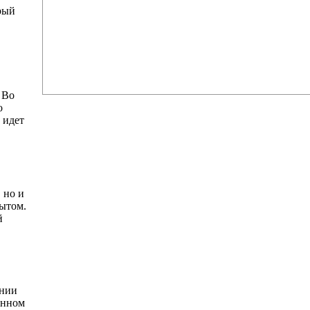
рый
 Во
о
 идет
 но и
ытом.
й
ании
анном