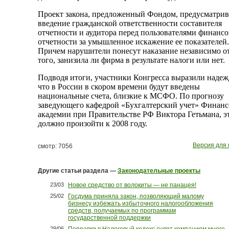
Проект закона, предложенный Фондом, предусматрив
введение гражданской ответственности составителя
отчетности и аудитора перед пользователями финанс
отчетности за умышленное искажение ее показателей.
Причем нарушители понесут наказание независимо о
того, занизила ли фирма в результате налоги или нет.
Подводя итоги, участники Конгресса выразили надеж
что в России в скором времени будут введены
национальные счета, близкие к МСФО. По прогнозу
заведующего кафедрой «Бухгалтерский учет» Финан
академии при Правительстве РФ Виктора Гетьмана, э
должно произойти к 2008 году.
Версия для 
смотр: 7056
Другие статьи раздела —
Законодательные проекты
23/03
Новое средство от волокиты — не панацея!
25/02
Госдума приняла закон, позволяющий малому
бизнесу избежать избыточного налогообложения
средств, получаемых по программам
государственной поддержки
29/06
Поправки в Налоговый кодекс сулят компаниям много