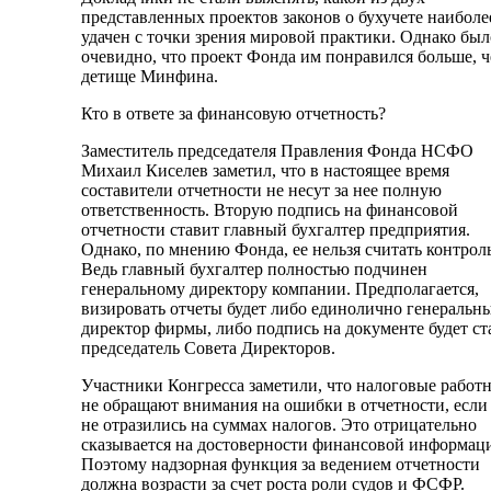
представленных проектов законов о бухучете наиболе
удачен с точки зрения мировой практики. Однако был
очевидно, что проект Фонда им понравился больше, 
детище Минфина.
Кто в ответе за финансовую отчетность?
Заместитель председателя Правления Фонда НСФО
Михаил Киселев заметил, что в настоящее время
составители отчетности не несут за нее полную
ответственность. Вторую подпись на финансовой
отчетности ставит главный бухгалтер предприятия.
Однако, по мнению Фонда, ее нельзя считать контрол
Ведь главный бухгалтер полностью подчинен
генеральному директору компании. Предполагается,
визировать отчеты будет либо единолично генеральн
директор фирмы, либо подпись на документе будет ст
председатель Совета Директоров.
Участники Конгресса заметили, что налоговые работ
не обращают внимания на ошибки в отчетности, если
не отразились на суммах налогов. Это отрицательно
сказывается на достоверности финансовой информац
Поэтому надзорная функция за ведением отчетности
должна возрасти за счет роста роли судов и ФСФР.