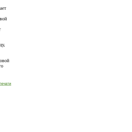
ает
овой
т
ду,
совой
то
печати