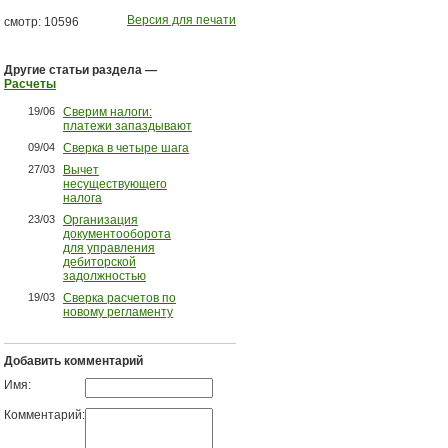
Версия для печати
смотр: 10596
Другие статьи раздела —
Расчеты
19/06
Сверим налоги:
платежи запаздывают
09/04
Сверка в четыре шага
27/03
Вычет
несуществующего
налога
23/03
Организация
документооборота
для управления
дебиторской
задолжностью
19/03
Сверка расчетов по
новому регламенту
Добавить комментарий
Имя:
Комментарий: