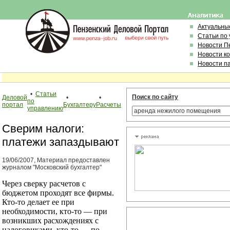
Актуальны
Статьи по
Новости П
Новости к
Новости п
•
Статьи
Поиск по сайту
Деловой
•
•
по
портал
Бухгалтеру
Расчеты
управлению
Сверим налоги:
платежи запаздывают
19/06/2007, Материал предоставлен
журналом "Московский бухгалтер"
Через сверку расчетов с
бюджетом проходят все фирмы.
Кто-то делает ее при
необходимости, кто-то — при
возникших расхождениях с
налоговиками, кто-то — по