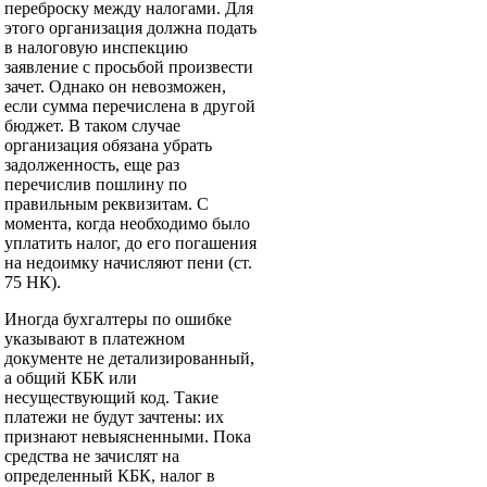
переброску между налогами. Для
этого организация должна подать
в налоговую инспекцию
заявление с просьбой произвести
зачет. Однако он невозможен,
если сумма перечислена в другой
бюджет. В таком случае
организация обязана убрать
задолженность, еще раз
перечислив пошлину по
правильным реквизитам. С
момента, когда необходимо было
уплатить налог, до его погашения
на недоимку начисляют пени (ст.
75 НК).
Иногда бухгалтеры по ошибке
указывают в платежном
документе не детализированный,
а общий КБК или
несуществующий код. Такие
платежи не будут зачтены: их
признают невыясненными. Пока
средства не зачислят на
определенный КБК, налог в