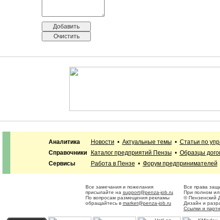
Аналитика
Новости
•
Актуальные темы
•
Статьи по уп
Справочники
Каталог предприятий Пензы
•
Образцы дого
Сервисы
Работа в Пензе
•
Форум предпринимателей
Все замечания и пожелания
Все права защ
присылайте на
support@penza-job.ru
При полном ил
По вопросам размещения рекламы
© Пензенский 
обращайтесь в
market@penza-job.ru
Дизайн и разр
Ссылки и парт