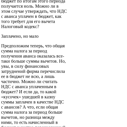
бюджет по итогам этого периода
получается ноль. Можно ли в
этом случае утверждать, что НДС
с аванса уплачен в бюджет, как
того требует для его вычета
Налоговый кодекс?
Заплачено, но мало
Предположим теперь, что общая
сумма налога за период
получения аванса оказалась все-
таки больше суммы вычетов. Но,
увы, в силу финансовых
затруднений фирма перечислила
ее в бюджет не всю, а лишь
частично. Можно ли считать
НДС с аванса уплаченным в
бюджет? И если да, то какой
«кусочек» ушедшей в казну
суммы заплачен в качестве НДС
с авансов? А что, если общая
сумма налога за период больше
вычетов, но разница между
ними, то есть начисленный в