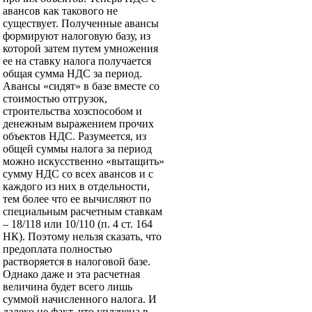
авансов как такового не
существует. Полученные авансы
формируют налоговую базу, из
которой затем путем умножения
ее на ставку налога получается
общая сумма НДС за период.
Авансы «сидят» в базе вместе со
стоимостью отгрузок,
строительства хозспособом и
денежным выражением прочих
объектов НДС. Разумеется, из
общей суммы налога за период
можно искусственно «вытащить»
сумму НДС со всех авансов и с
каждого из них в отдельности,
тем более что ее вычисляют по
специальным расчетным ставкам
– 18/118 или 10/110 (п. 4 ст. 164
НК). Поэтому нельзя сказать, что
предоплата полностью
растворяется в налоговой базе.
Однако даже и эта расчетная
величина будет всего лишь
суммой начисленного налога. И
далеко не факт, что уплачена в