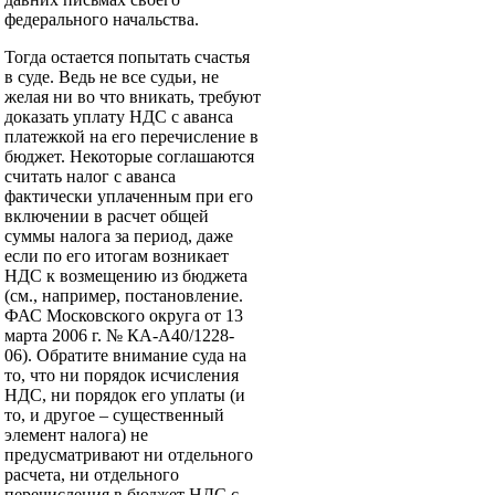
федерального начальства.
Тогда остается попытать счастья
в суде. Ведь не все судьи, не
желая ни во что вникать, требуют
доказать уплату НДС с аванса
платежкой на его перечисление в
бюджет. Некоторые соглашаются
считать налог с аванса
фактически уплаченным при его
включении в расчет общей
суммы налога за период, даже
если по его итогам возникает
НДС к возмещению из бюджета
(см., например, постановление.
ФАС Московского округа от 13
марта 2006 г. № КА-А40/1228-
06). Обратите внимание суда на
то, что ни порядок исчисления
НДС, ни порядок его уплаты (и
то, и другое – существенный
элемент налога) не
предусматривают ни отдельного
расчета, ни отдельного
перечисления в бюджет НДС с