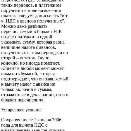
таких периодов, в платежном
поручении в поле назначения
платежа следует дописывать “в т.
ч. НДС с авансов полученных”.
Можно даже разбивать
перечисляемый в бюджет НДС
на две платежки: в одной
указывать сумму, которая равна
величине налога с авансов,
полученных в этом периоде, а во
второй – остаток. Глупо,
конечно, но иногда помогает.
Клиент в любой момент может
помахать бумагой, которая
подтверждает, что он заявляемый
к вычету налог с аванса не
только включил в суммы,
отраженные в декларации, но и в
бюджет перечислил».
Устаревшее условие
Сохраняя после 1 января 2006
года для вычета НДС с
возвращаемых авансов условие