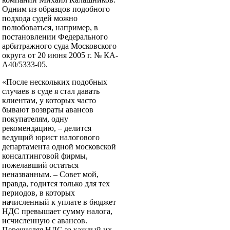
Одним из образцов подобного
подхода судей можно
полюбоваться, например, в
постановлении Федерального
арбитражного суда Московского
округа от 20 июня 2005 г. № КА-
А40/5333-05.
«После нескольких подобных
случаев в суде я стал давать
клиентам, у которых часто
бывают возвраты авансов
покупателям, одну
рекомендацию, – делится
ведущий юрист налогового
департамента одной московской
консалтинговой фирмы,
пожелавший остаться
неназванным. – Совет мой,
правда, годится только для тех
периодов, в которых
начисленный к уплате в бюджет
НДС превышает сумму налога,
исчисленную с авансов.
Перечисляя НДС за каждый их