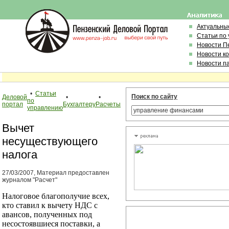
Актуальны
Статьи по
Новости П
Новости к
Новости п
•
Статьи
Поиск по сайту
Деловой
•
•
по
портал
Бухгалтеру
Расчеты
управлению
Вычет
несуществующего
налога
27/03/2007, Материал предоставлен
журналом "Расчет"
Налоговое благополучие всех,
кто ставил к вычету НДС с
авансов, полученных под
несостоявшиеся поставки, а