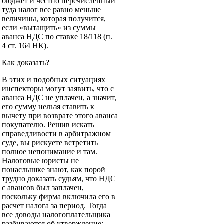
бюджет и честно перечисленный
туда налог все равно меньше
величины, которая получится,
если «вытащить» из суммы
аванса НДС по ставке 18/118 (п.
4 ст. 164 НК).
Как доказать?
В этих и подобных ситуациях
инспекторы могут заявить, что с
аванса НДС не уплачен, а значит,
его сумму нельзя ставить к
вычету при возврате этого аванса
покупателю. Решив искать
справедливости в арбитражном
суде, вы рискуете встретить
полное непонимание и там.
Налоговые юристы не
понаслышке знают, как порой
трудно доказать судьям, что НДС
с авансов был заплачен,
поскольку фирма включила его в
расчет налога за период. Тогда
все доводы налогоплательщика
разбиваются об утверждение: