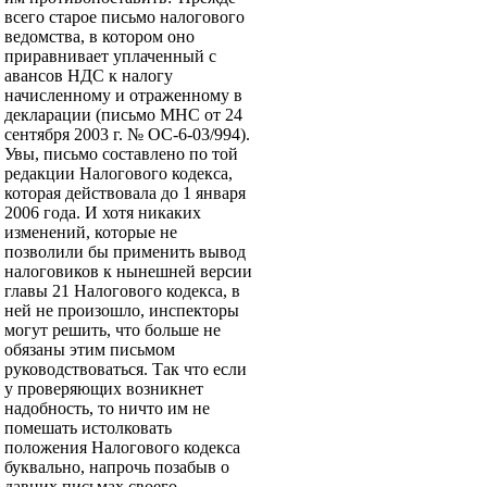
всего старое письмо налогового
ведомства, в котором оно
приравнивает уплаченный с
авансов НДС к налогу
начисленному и отраженному в
декларации (письмо МНС от 24
сентября 2003 г. № ОС-6-03/994).
Увы, письмо составлено по той
редакции Налогового кодекса,
которая действовала до 1 января
2006 года. И хотя никаких
изменений, которые не
позволили бы применить вывод
налоговиков к нынешней версии
главы 21 Налогового кодекса, в
ней не произошло, инспекторы
могут решить, что больше не
обязаны этим письмом
руководствоваться. Так что если
у проверяющих возникнет
надобность, то ничто им не
помешать истолковать
положения Налогового кодекса
буквально, напрочь позабыв о
давних письмах своего