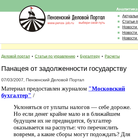
Актуаль
Статьи 
Новости
Новости
Новости
Деловой портал
•
Статьи по управлению
•
Бухгалтеру
•
Расчеты
Панацея от задолженности государству
07/03/2007, Пензенский Деловой Портал
Материал предоставлен журналом
"Московский
бухгалтер"
/
Уклоняться от уплаты налогов — себе дороже.
Но если денег крайне мало и в ближайшем
будущем их не предвидится, бухгалтер
оказывается на распутье: что перечислить
вовремя, а какие сборы могут подождать? Для