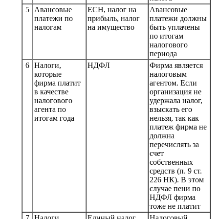
5
Авансовые
ЕСН, налог на
Авансовые
платежи по
прибыль, налог
платежи должны
налогам
на имущество
быть уплачены
по итогам
налогового
периода
6
Налоги,
НДФЛ
Фирма является
которые
налоговым
фирма платит
агентом. Если
в качестве
организация не
налогового
удержала налог,
агента по
взыскать его
итогам года
нельзя, так как
платеж фирма не
должна
перечислять за
счет
собственных
средств (п. 9 ст.
226 НК). В этом
случае пени по
НДФЛ фирма
тоже не платит
7
Налоги,
Единый налог
Налоговый