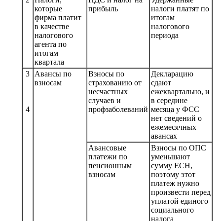
которые
прибыль
налоги платят по
фирма платит
итогам
в качестве
налогового
налогового
периода
агента по
итогам
квартала
3
Авансы по
Взносы по
Декларацию
взносам
страхованию от
сдают
несчастных
ежеквартально, и
случаев и
в середине
4
профзаболеваний
месяца у ФСС
нет сведений о
ежемесячных
авансах
Авансовые
Взносы по ОПС
платежи по
уменьшают
пенсионным
сумму ЕСН,
взносам
поэтому этот
платеж нужно
произвести перед
уплатой единого
социального
налога