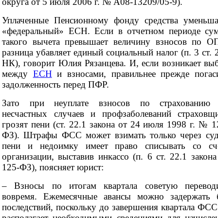
округа от 5 июля 2006 г. № А08-13209/05-9).
Уплаченные Пенсионному фонду средства уменьш
«федеральный» ЕСН. Если в отчетном периоде су
такого вычета превышает величину взносов по О
разница убавляет единый социальный налог (п. 3 ст. 
НК), говорит Юлия Рязанцева. И, если возникает вы
между
ЕСН
и взносами, правильнее прежде погас
задолженность перед ПФР.
Зато при неуплате взносов по страхованию
несчастных случаев и профзаболеваний страховщ
грозят пени (ст. 22.1 закона от 24 июля 1998 г. № 1
ФЗ). Штрафы ФСС может взимать только через суд
пени и недоимку имеет право списывать со сч
организации, выставив инкассо (п. 6 ст. 22.1 закон
125-ФЗ), поясняет юрист:
– Взносы по итогам квартала советую перевод
вовремя. Ежемесячные авансы можно задержать 
последствий, поскольку до завершения квартала ФСС
располагает необходимыми сведениями для начисле