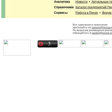
Аналитика
Новости
•
Актуальные т
Справочники
Каталог предприятий Пе
Сервисы
Работа в Пензе
•
Форум
Все замечания и пожелания
присылайте на
support@penza-j
По вопросам размещения рекл
обращайтесь в
market@penza-jo