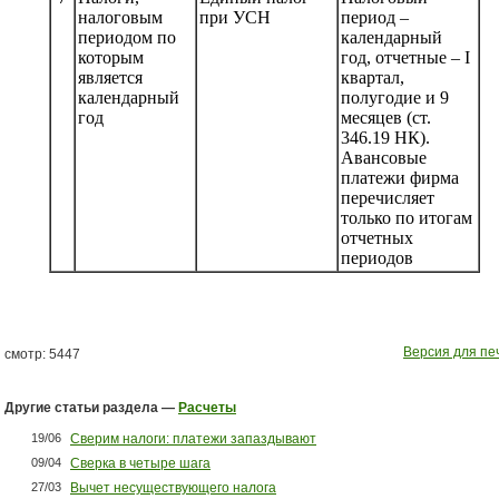
налоговым
при УСН
период –
периодом по
календарный
которым
год, отчетные – I
является
квартал,
календарный
полугодие и 9
год
месяцев (ст.
346.19 НК).
Авансовые
платежи фирма
перечисляет
только по итогам
отчетных
периодов
Версия для пе
смотр: 5447
Другие статьи раздела —
Расчеты
19/06
Сверим налоги: платежи запаздывают
09/04
Сверка в четыре шага
27/03
Вычет несуществующего налога