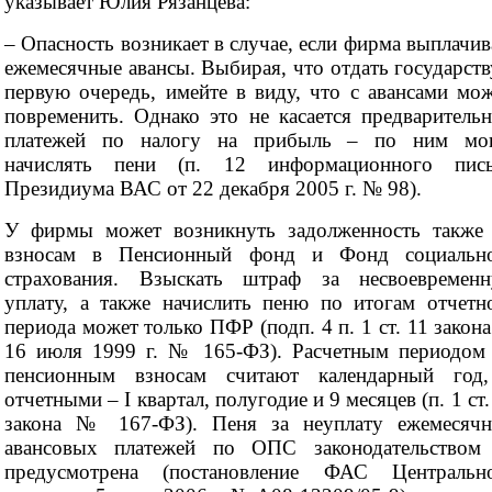
указывает Юлия Рязанцева:
– Опасность возникает в случае, если фирма выплачив
ежемесячные авансы. Выбирая, что отдать государств
первую очередь, имейте в виду, что с авансами мо
повременить. Однако это не касается предваритель
платежей по налогу на прибыль – по ним мо
начислять пени (п. 12 информационного пис
Президиума ВАС от 22 декабря 2005 г. № 98).
У фирмы может возникнуть задолженность также
взносам в Пенсионный фонд и Фонд социальн
страхования. Взыскать штраф за несвоевремен
уплату, а также начислить пеню по итогам отчетн
периода может только ПФР (подп. 4 п. 1 ст. 11 закона
16 июля 1999 г. № 165-ФЗ). Расчетным периодом
пенсионным взносам считают календарный год
отчетными – I квартал, полугодие и 9 месяцев (п. 1 ст.
закона № 167-ФЗ). Пеня за неуплату ежемесяч
авансовых платежей по ОПС законодательством
предусмотрена (постановление ФАС Центральн