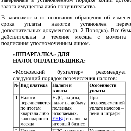
залога имущества либо поручительства.
В зависимости от основания обращения об измене
срока уплаты налогов установлен перече
дополнительных документов (п. 2 Порядка). Все бум
действительны в течение месяца с момента
подписания уполномоченным лицом.
«ШПАРГАЛКА» ДЛЯ
НАЛОГОПЛАТЕЛЬЩИКА:
«Московский бухгалтер» рекомендует
следующий порядок перечисления налогов:
№
Вид платежа
Налоги и
Особенности
взносы
уплаты
1
Налоги
НДС, акцизы,
При
перечисляются
налог на добычу
несвоевременной
по итогам
полезных
уплате налогов –
квартала либо
ископаемых,
пени и штрафы
календарного
ЕНВД
и налог на
месяца
игорный бизнес
2
Налоги,
НДС и налог на
Удержанные