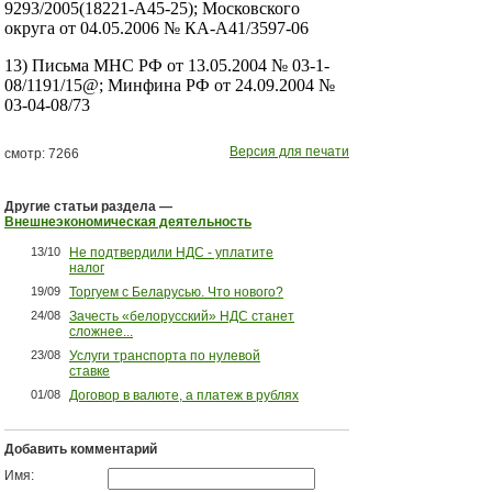
9293/2005(18221-А45-25); Московского
округа от 04.05.2006 № КА-А41/3597-06
13) Письма МНС РФ от 13.05.2004 № 03-1-
08/1191/15@; Минфина РФ от 24.09.2004 №
03-04-08/73
Версия для печати
смотр: 7266
Другие статьи раздела —
Внешнеэкономическая деятельность
13/10
Не подтвердили НДС - уплатите
налог
19/09
Торгуем с Беларусью. Что нового?
24/08
Зачесть «белорусский» НДС станет
сложнее...
23/08
Услуги транспорта по нулевой
ставке
01/08
Договор в валюте, а платеж в рублях
Добавить комментарий
Имя: