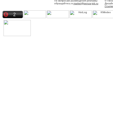
По вопросам размещения рекламы
© Пенз
обращайтесь в
market@penza-job.ru
Дизай
Ссылки