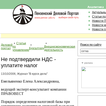
Актуальн
Статьи по
Новости 
Новости 
Новости 
•
Статьи
•
Поиск по сайту
Деловой
•
по
Внешнеэкономическая
портал
Бухгалтеру
управлению
деятельность
Не подтвердили НДС -
уплатите налог
13/10/2006, Журнал "В курсе дела"
Емельяненко Елена Александровна,
ведущий эксперт-консультант компании
ПРАВОВЕСТ
Порядок определения налоговой базы при
совершении экспортных операций вызывает