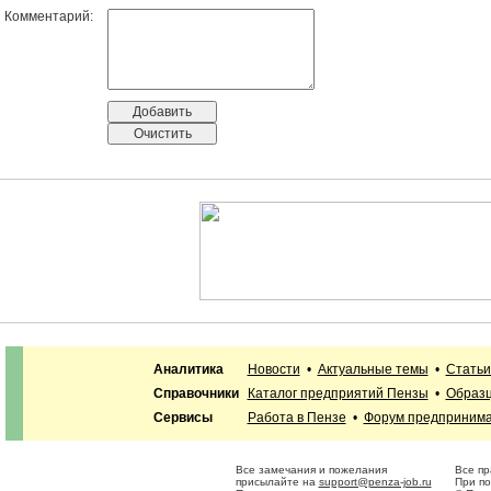
Комментарий:
Аналитика
Новости
•
Актуальные темы
•
Статьи
Справочники
Каталог предприятий Пензы
•
Образц
Сервисы
Работа в Пензе
•
Форум предприним
Все замечания и пожелания
Все пр
присылайте на
support@penza-job.ru
При по