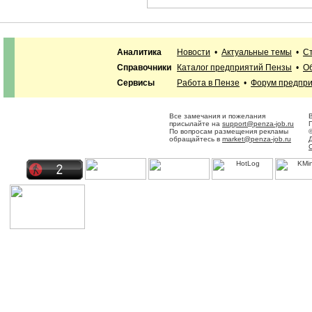
Аналитика
Новости
•
Актуальные темы
•
С
Справочники
Каталог предприятий Пензы
•
О
Сервисы
Работа в Пензе
•
Форум предпр
Все замечания и пожелания
присылайте на
support@penza-job.ru
По вопросам размещения рекламы
обращайтесь в
market@penza-job.ru