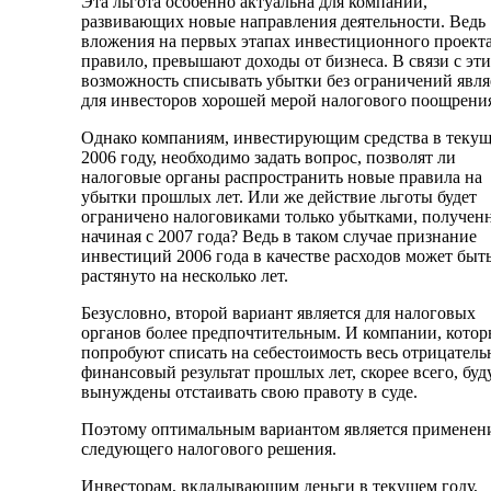
Эта льгота особенно актуальна для компаний,
развивающих новые направления деятельности. Ведь
вложения на первых этапах инвестиционного проекта
правило, превышают доходы от бизнеса. В связи с эт
возможность списывать убытки без ограничений явля
для инвесторов хорошей мерой налогового поощрени
Однако компаниям, инвестирующим средства в теку
2006 году, необходимо задать вопрос, позволят ли
налоговые органы распространить новые правила на
убытки прошлых лет. Или же действие льготы будет
ограничено налоговиками только убытками, получе
начиная с 2007 года? Ведь в таком случае признание
инвестиций 2006 года в качестве расходов может быт
растянуто на несколько лет.
Безусловно, второй вариант является для налоговых
органов более предпочтительным. И компании, котор
попробуют списать на себестоимость весь отрицател
финансовый результат прошлых лет, скорее всего, буд
вынуждены отстаивать свою правоту в суде.
Поэтому оптимальным вариантом является применен
следующего налогового решения.
Инвесторам, вкладывающим деньги в текущем году,