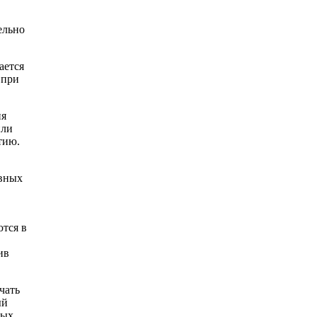
ельно
ается
 при
ия
или
тию.
авных
тся в
ив
чать
ый
ных