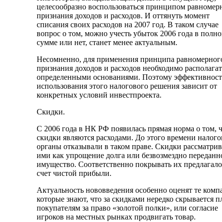
целесообразно воспользоваться принципом равномер
признания доходов и расходов. И оттянуть момент
списания своих расходов на 2007 год. В таком случае
вопрос о том, можно учесть убыток 2006 года в полн
сумме или нет, станет менее актуальным.
Несомненно, для применения принципа равномерног
признания доходов и расходов необходимо располагат
определенными основаниями. Поэтому эффективност
использования этого налогового решения зависит от
конкретных условий инвестпроекта.
Скидки.
С 2006 года в НК РФ появилась прямая норма о том, 
скидки являются расходами. До этого времени налог
органы отказывали в таком праве. Скидки рассматри
ими как упрощение долга или безвозмездно переданн
имущество. Соответственно покрывать их предлагало
счет чистой прибыли.
Актуальность нововведения особенно оценят те комп
которые знают, что за скидками нередко скрывается п
покупателям за право «золотой полки», или согласие
игроков на местных рынках продвигать товар.