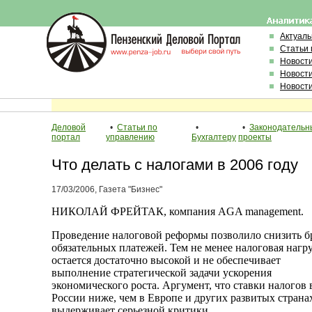
Актуал
Статьи 
Новост
Новост
Новост
Деловой
•
Статьи по
•
•
Законодательн
портал
управлению
Бухгалтеру
проекты
Что делать с налогами в 2006 году
17/03/2006, Газета "Бизнес"
НИКОЛАЙ ФРЕЙТАК, компания AGA management.
Проведение налоговой реформы позволило снизить б
обязательных платежей. Тем не менее налоговая нагр
остается достаточно высокой и не обеспечивает
выполнение стратегической задачи ускорения
экономического роста. Аргумент, что ставки налогов 
России ниже, чем в Европе и других развитых странах
выдерживает серьезной критики.