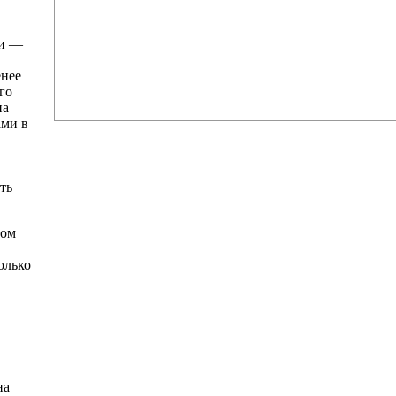
ти —
енее
го
на
ами в
ть
вом
олько
на