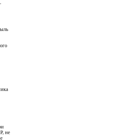
.
быль
ного
ника
ри
Р, не
ие