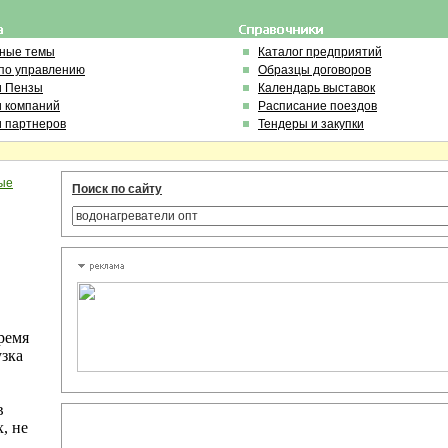
ьные темы
Каталог предприятий
по управлению
Образцы договоров
и Пензы
Календарь выставок
и компаний
Расписание поездов
и партнеров
Тендеры и закупки
ые
Поиск по сайту
ремя
узка
в
, не