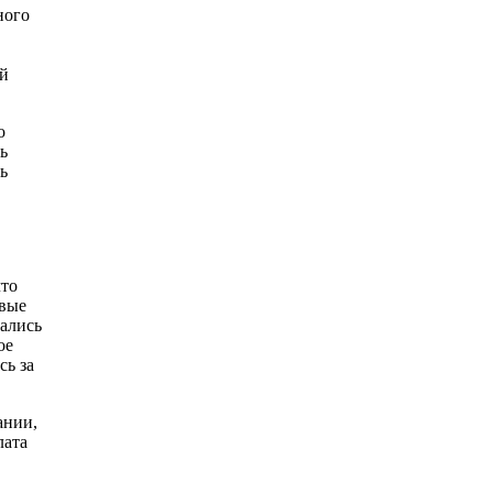
ного
ой
о
ь
ь
что
овые
вались
ое
сь за
ании,
лата