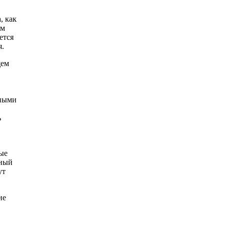
, как
им
ется
я.
щем
нными
ь
ые
ьный
ут
ие