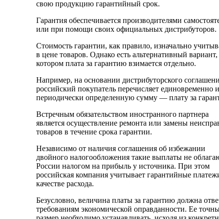
свою продукцию гарантийный срок.
Гарантия обеспечивается производителями самостоят
или при помощи своих официальных дистрибуторов.
Стоимость гарантии, как правило, изначально учитыв
в цене товаров. Однако есть альтернативный вариант,
котором плата за гарантию взимается отдельно.
Например, на основании дистрибуторского соглашен
российский покупатель перечисляет единовременно 
периодически определенную сумму — плату за гаран
Встречным обязательством иностранного партнера
является осуществление ремонта или замены неиспр
товаров в течение срока гарантии.
Независимо от наличия соглашения об избежании
двойного налогообложения такие выплаты не облагаю
России налогом на прибыль у источника. При этом
российская компания учитывает гарантийные платеж
качестве расхода.
Безусловно, величина платы за гарантию должна отве
требованиям экономической оправданности. Ее точн
размер необходимо устанавливать, исходя из конкрет