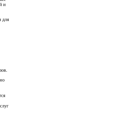
й и
н для
зов.
ьно
тся
услуг