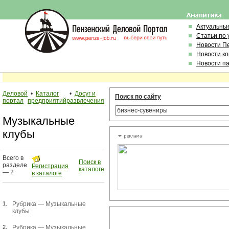
Актуальны
Статьи по
Новости П
Новости к
Новости п
Деловой
•
Каталог
•
Досуг и
Поиск по сайту
портал
предприятий
развлечения
Музыкальные
клубы
Всего в
Поиск в
разделе
Регистрация
каталоге
— 2
в каталоге
1.
Рубрика —
Музыкальные
клубы
2.
Рубрика —
Музыкальные