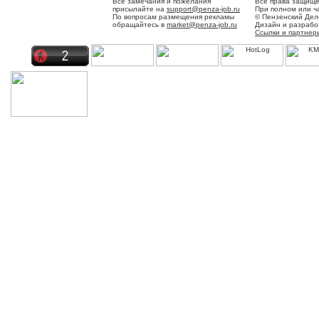
Все замечания и пожелания
Все права защище
присылайте на
support@penza-job.ru
При полном или ч
По вопросам размещения рекламы
© Пензенский Дел
обращайтесь в
market@penza-job.ru
Дизайн и разраб
Ссылки и партнер