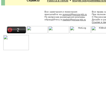
Сервисы
Работа в Пензе
•
Форум предпринимател
Все замечания и пожелания
Все права 
присылайте на
support@penza-job.ru
При полном 
По вопросам размещения рекламы
© Пензенск
обращайтесь в
market@penza-job.ru
Дизайн и р
Ссылки и п