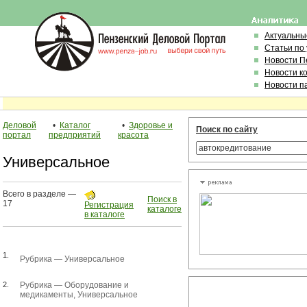
Актуальны
Статьи по
Новости П
Новости к
Новости п
Деловой
•
Каталог
•
Здоровье и
Поиск по сайту
портал
предприятий
красота
Универсальное
Всего в разделе —
Поиск в
17
Регистрация
каталоге
в каталоге
1.
Рубрика —
Универсальное
2.
Рубрика —
Оборудование и
медикаменты
,
Универсальное