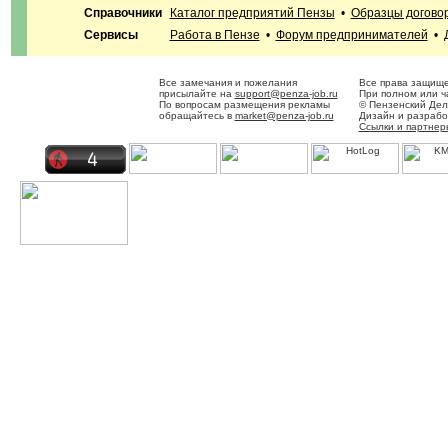
Справочники
Каталог предприятий Пензы
•
Образцы догово
Сервисы
Работа в Пензе
•
Форум предпринимателей
•
Все замечания и пожелания
Все права защище
присылайте на
support@penza-job.ru
При полном или ч
По вопросам размещения рекламы
© Пензенский Дел
обращайтесь в
market@penza-job.ru
Дизайн и разраб
Ссылки и партнер