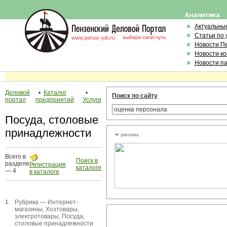
Актуальны
Статьи по
Новости П
Новости к
Новости п
Деловой
•
Каталог
•
Поиск по сайту
портал
предприятий
Услуги
Посуда, столовые
принадлежности
Всего в
Поиск в
разделе
Регистрация
каталоге
— 4
в каталоге
1.
Рубрика —
Интернет-
магазины
,
Хозтовары,
электротовары
,
Посуда,
столовые принадлежности