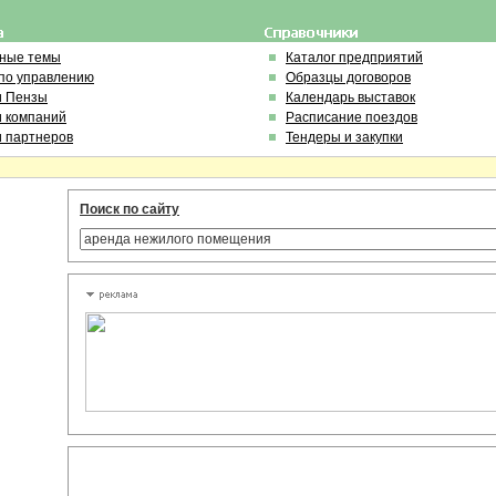
ьные темы
Каталог предприятий
по управлению
Образцы договоров
и Пензы
Календарь выставок
и компаний
Расписание поездов
и партнеров
Тендеры и закупки
Поиск по сайту