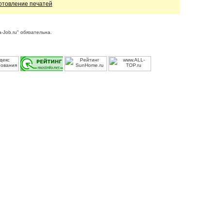
отовление печатей
-Job.ru" обязательна.