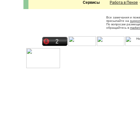
Сервисы
Работа в Пензе
Все замечания и пож
присылайте на
suppor
По вопросам размещ
обращайтесь в
market