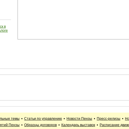
ск в
алоге
альные темы
•
Статьи по управлению
•
Новости Пензы
•
Пресс-релизы
•
Но
иятий Пензы
•
Образцы договоров
•
Календарь выставок
•
Расписание движ