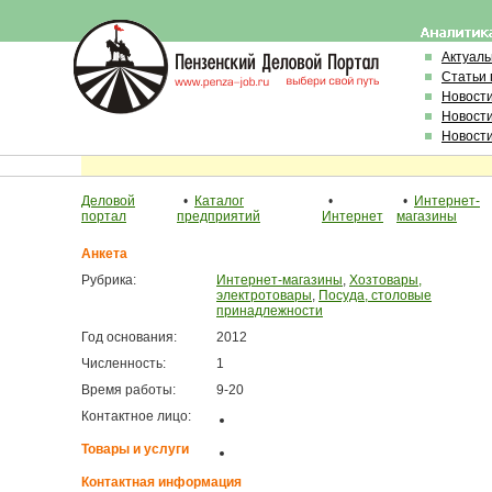
Актуал
Статьи 
Новост
Новост
Новост
Деловой
•
Каталог
•
•
Интернет-
портал
предприятий
Интернет
магазины
Анкета
Рубрика:
Интернет-магазины
,
Хозтовары,
электротовары
,
Посуда, столовые
принадлежности
Год основания:
2012
Численность:
1
Время работы:
9-20
Контактное лицо:
Товары и услуги
Контактная информация