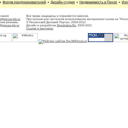
•
Форум предпринимателей
•
Дизайн-студия
•
Недвижимость в Пензе
•
Изг
елания
Все права защищены и охраняются законом.
t@penza-job.ru
При полном или частичном использовании материалов ссылка на "Penza
ения рекламы
© Пензенский Деловой Портал, 2004-2012
@penza-job.ru
Дизайн и разработка
Denzhakov.Ru
, 2004-2011
Ссылки и партнеры