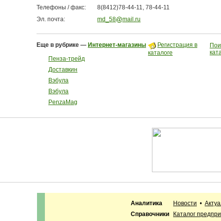
Телефоны / факс:
8(8412)78-44-11, 78-44-11
Эл. почта:
md_58
mail.ru
Еще в рубрике —
Интернет-магазины
Регистрация в
Пои
кат
каталоге
Пенза-трейд
Доставкин
Вэбула
Вэбула
PenzaMag
Аналитика
Новости
•
Акту
Справочники
Каталог предпр