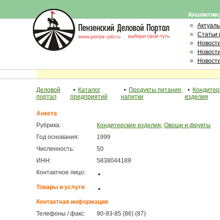
Актуал
Статьи 
Новост
Новост
Новост
Деловой
•
Каталог
•
Продукты питания,
•
Кондитер
портал
предприятий
напитки
изделия
Анкета
Рубрика:
Кондитерские изделия
,
Овощи и фрукты
Год основания:
1999
Численность:
50
ИНН:
5838044189
Контактное лицо:
Товары и услуги
Контактная информация
Телефоны / факс:
90-93-85 (86) (87)