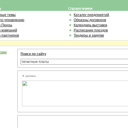
ьные темы
Каталог предприятий
по управлению
Образцы договоров
и Пензы
Календарь выставок
и компаний
Расписание поездов
и партнеров
Тендеры и закупки
ские
Поиск по сайту