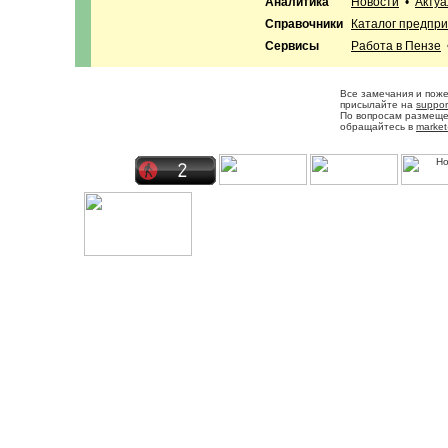
Аналитика
Новости
•
Акту
Справочники
Каталог предпр
Сервисы
Работа в Пензе
Все замечания и пож
присылайте на
suppor
По вопросам размещ
обращайтесь в
market