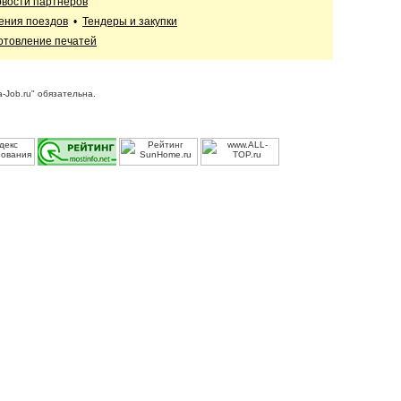
вости партнеров
ения поездов
•
Тендеры и закупки
отовление печатей
-Job.ru" обязательна.