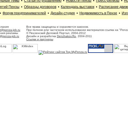
альные темы
•
Статьи по управлению
•
Новости Пензы
•
Пресс-релизы
•
Но
иятий Пензы
•
Образцы договоров
•
Календарь выставок
•
Расписание движ
•
Форум предпринимателей
•
Дизайн-студия
•
Недвижимость в Пензе
•
Изг
елания
Все права защищены и охраняются законом.
t@penza-job.ru
При полном или частичном использовании материалов ссылка на "Penza
ения рекламы
© Пензенский Деловой Портал, 2004-2012
@penza-job.ru
Дизайн и разработка
Denzhakov.Ru
, 2004-2011
Ссылки и партнеры