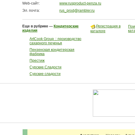
Web-сайт:
www.rusproduct-penza.ru
Эл. почта:
rus_prod
rambler.ru
Еще в рубрике —
Кондитерские
Регистрация в
Пои
изделия
кат
каталоге
ArtCook Group :: производство
сахарного печенья
Пензенская кондитерская
фабрика
Престиж
Сурские Сладости
Сурские сладости