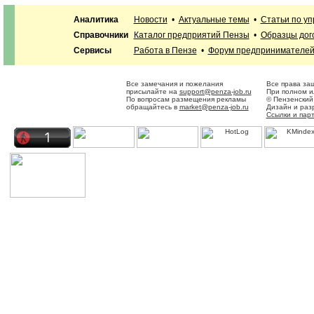
Аналитика
Новости
•
Актуальные темы
•
Статьи по у
Справочники
Каталог предприятий Пензы
•
Образцы дог
Сервисы
Работа в Пензе
•
Форум предпринимателе
Все замечания и пожелания
Все права за
присылайте на
support@penza-job.ru
При полном и
По вопросам размещения рекламы
© Пензенский
обращайтесь в
market@penza-job.ru
Дизайн и раз
Ссылки и пар