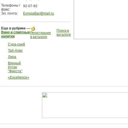
Телефоны /
92-07-92
факс:
Эл. почта:
EvropaBar
mail.ru
Еще в рубрике —
Поиск в
Вино и спиртные
Регистрация
каталоге
напитки
в каталоге
Сура-снеК
Таб-Алко
Лира
Винный
бутик
"Фиеста"
«Excellence»