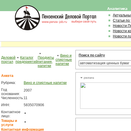
Актуальны
Статьи по
Новости П
Новости к
Новости п
•
Поиск по сайту
•
Вино и
Деловой
•
Каталог
Продукты
спиртные
портал
предприятий
питания,
напитки
напитки
Анкета
Рубрика:
Вино и спиртные напитки
Год
2007
основания:
Численность:
11
ИНН:
5835070906
Контактное
лицо:
Товары и
услуги
Контактная информация