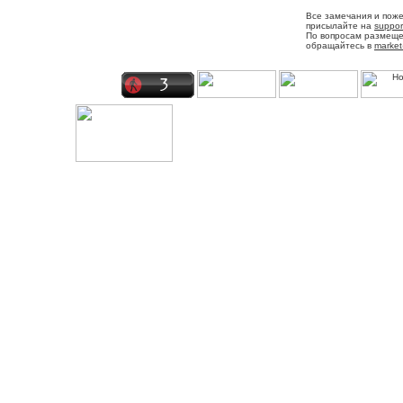
Все замечания и пож
присылайте на
suppor
По вопросам размещ
обращайтесь в
market