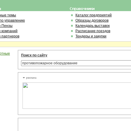
ьные темы
Каталог предприятий
по управлению
Образцы договоров
и Пензы
Календарь выставок
и компаний
Расписание поездов
и партнеров
Тендеры и закупки
иртные
Поиск по сайту