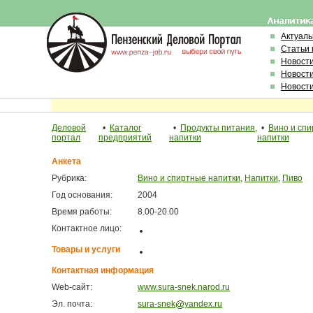
Актуал
Статьи 
Новост
Новост
Новост
Деловой
•
Каталог
•
Продукты питания,
•
Вино и сп
портал
предприятий
напитки
напитки
Анкета
Рубрика:
Вино и спиртные напитки
,
Напитки
,
Пиво
Год основания:
2004
Время работы:
8.00-20.00
Контактное лицо:
Товары и услуги
Контактная информация
Web-сайт:
www.sura-snek.narod.ru
Эл. почта:
sura-snek
yandex.ru