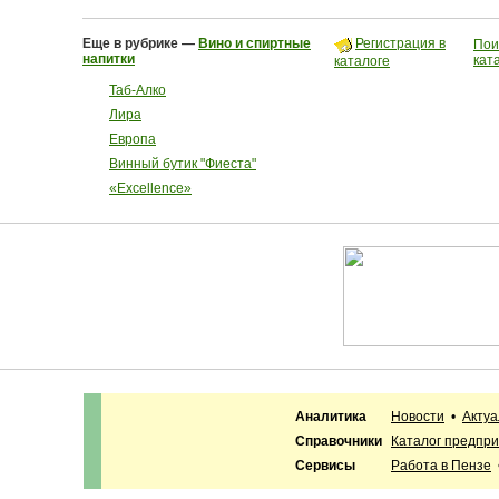
Еще в рубрике —
Вино и спиртные
Регистрация в
Пои
напитки
кат
каталоге
Таб-Алко
Лира
Европа
Винный бутик "Фиеста"
«Excellence»
Аналитика
Новости
•
Акту
Справочники
Каталог предпр
Сервисы
Работа в Пензе