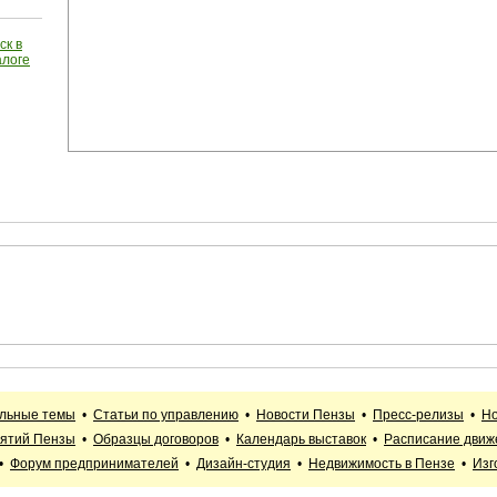
ск в
алоге
альные темы
•
Статьи по управлению
•
Новости Пензы
•
Пресс-релизы
•
Но
иятий Пензы
•
Образцы договоров
•
Календарь выставок
•
Расписание движ
•
Форум предпринимателей
•
Дизайн-студия
•
Недвижимость в Пензе
•
Изг