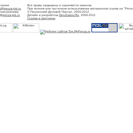
елания
Все права защищены и охраняются законом.
t@penza-job.ru
При полном или частичном использовании материалов ссылка на "Penza
ения рекламы
© Пензенский Деловой Портал, 2004-2012
@penza-job.ru
Дизайн и разработка
Denzhakov.Ru
, 2004-2011
Ссылки и партнеры