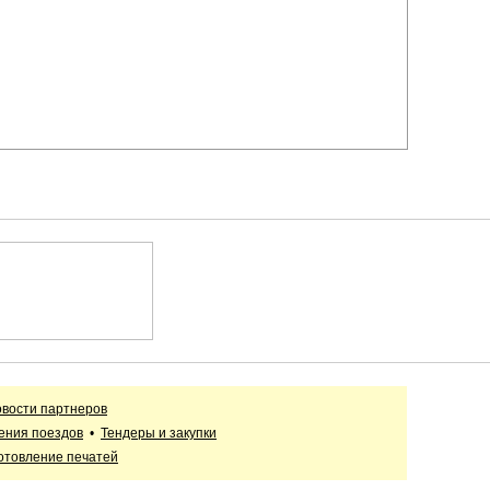
вости партнеров
ения поездов
•
Тендеры и закупки
отовление печатей