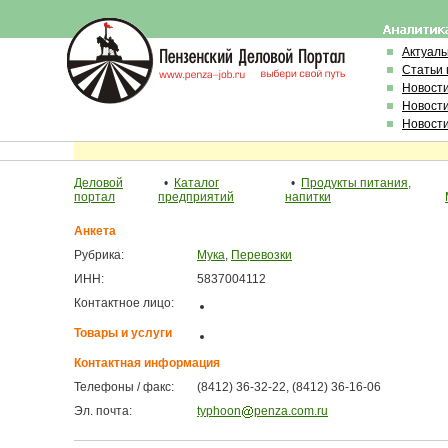
Актуал
Статьи 
Новост
Новост
Новост
Деловой
•
Каталог
•
Продукты питания,
портал
предприятий
напитки
Анкета
Рубрика:
Мука
,
Перевозки
ИНН:
5837004112
Контактное лицо:
Товары и услуги
Контактная информация
Телефоны / факс:
(8412) 36-32-22, (8412) 36-16-06
Эл. почта:
typhoon
penza.com.ru