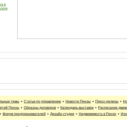
ск в
алоге
альные темы
•
Статьи по управлению
•
Новости Пензы
•
Пресс-релизы
•
Но
иятий Пензы
•
Образцы договоров
•
Календарь выставок
•
Расписание движ
•
Форум предпринимателей
•
Дизайн-студия
•
Недвижимость в Пензе
•
Изг