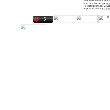
Все замечания и пож
присылайте на
suppor
По вопросам размещ
обращайтесь в
market