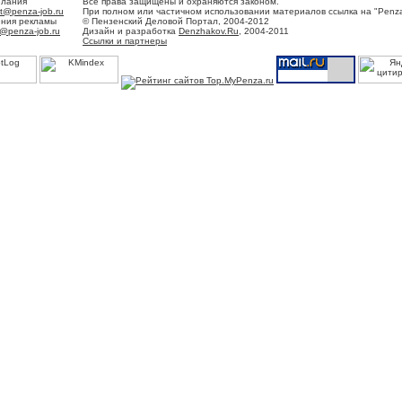
елания
Все права защищены и охраняются законом.
t@penza-job.ru
При полном или частичном использовании материалов ссылка на "Penza
ения рекламы
© Пензенский Деловой Портал, 2004-2012
@penza-job.ru
Дизайн и разработка
Denzhakov.Ru
, 2004-2011
Ссылки и партнеры