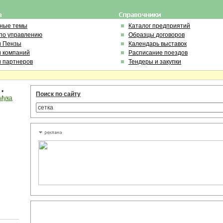
ьные темы
Каталог предприятий
по управлению
Образцы договоров
и Пензы
Календарь выставок
и компаний
Расписание поездов
и партнеров
Тендеры и закупки
•
Поиск по сайту
Мука