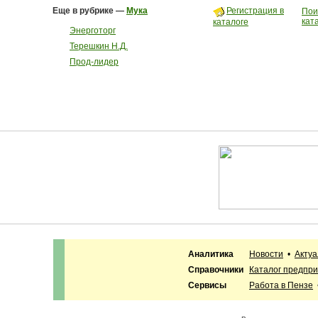
Еще в рубрике —
Мука
Регистрация в
Пои
кат
каталоге
Энерготорг
Терешкин Н.Д.
Прод-лидер
Аналитика
Новости
•
Акту
Справочники
Каталог предпр
Сервисы
Работа в Пензе