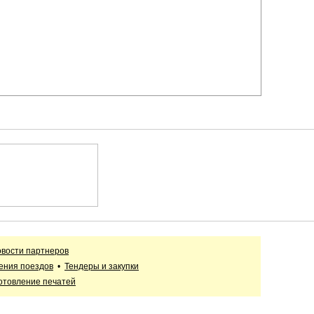
вости партнеров
ения поездов
•
Тендеры и закупки
отовление печатей