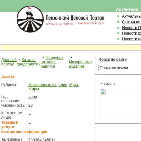
Актуальн
Статьи по
Новости 
Новости к
Новости п
•
Продукты
•
Поиск по сайту
Деловой
•
Каталог
питания,
Макаронные
портал
предприятий
напитки
изделия
Анкета
Рубрика:
Макаронные изделия
,
Мука
,
Жиры
Год
2009
основания:
Численность:
20
Контактное
лицо:
Товары и
услуги
Контактная информация
Телефоны /
738364 345811