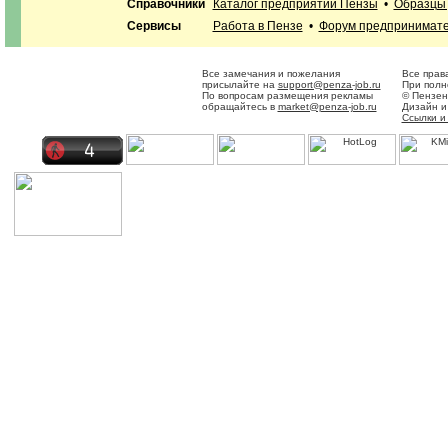
Справочники
Каталог предприятий Пензы
•
Образцы 
Сервисы
Работа в Пензе
•
Форум предпринимат
Все замечания и пожелания
Все прав
присылайте на
support@penza-job.ru
При полн
По вопросам размещения рекламы
© Пензен
обращайтесь в
market@penza-job.ru
Дизайн и
Ссылки и