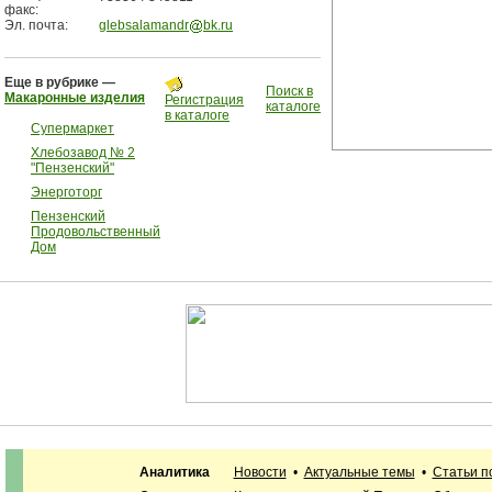
факс:
Эл. почта:
glebsalamandr
bk.ru
Еще в рубрике —
Поиск в
Макаронные изделия
Регистрация
каталоге
в каталоге
Супермаркет
Хлебозавод № 2
"Пензенский"
Энерготорг
Пензенский
Продовольственный
Дом
Аналитика
Новости
•
Актуальные темы
•
Статьи п